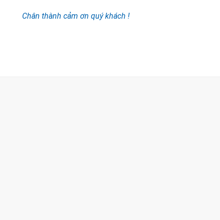
Chân thành cảm ơn quý khách !
CÔNG TY TNHH TM & DV KC HOME
MST: 0318018538
Hotline
0932 684 339
(24/7)
Head Office
XEM BẢN ĐỒ ĐƯỜNG ĐI
THỦ ĐỨC - HCM (SHOWROOM PHILIPS)
Giờ mở cửa