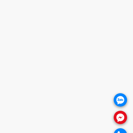
HỖ TRỢ KHÁCH HÀNG
1. CHÍNH SÁCH BẢO HÀNH
2. CHÍNH SÁCH THANH TOÁN
3. CHÍNH SÁCH VẬN CHUYỂN
4. CHÍNH SÁCH ĐỔI TRẢ SẢN PHẨM
5. CHÍNH SÁCH BẢO VỆ KHÁCH HÀNG
THÔNG TIN WEBSITE
Giới thiệu
Báo giá khóa cửa
Khóa cửa vân tay
.
Khóa cửa gỗ
Khóa cửa nhôm
.
FANPAGE