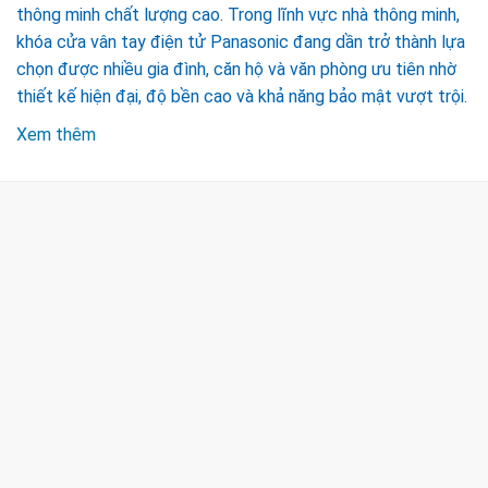
thông minh chất lượng cao. Trong lĩnh vực nhà thông minh,
khóa cửa vân tay điện tử Panasonic đang dần trở thành lựa
chọn được nhiều gia đình, căn hộ và văn phòng ưu tiên nhờ
thiết kế hiện đại, độ bền cao và khả năng bảo mật vượt trội.
Xem thêm
CÔNG TY TNHH TM & DV KC HOME
MST: 0318018538
Hotline
0932 684 339
(24/7)
Head Office
XEM BẢN ĐỒ ĐƯỜNG ĐI
THỦ ĐỨC - HCM (SHOWROOM PHILIPS)