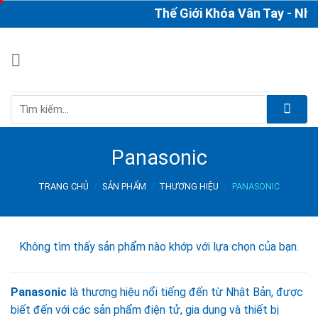
Skip
Thế Giới Khóa Vân Tay - Nhà
to
content
Tìm
kiếm:
Panasonic
TRANG CHỦ
/
SẢN PHẨM
/
THƯƠNG HIỆU
/
PANASONIC
Không tìm thấy sản phẩm nào khớp với lựa chọn của bạn.
Panasonic
là thương hiệu nổi tiếng đến từ Nhật Bản, được
biết đến với các sản phẩm điện tử, gia dụng và thiết bị