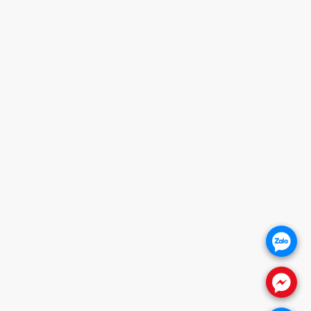
HOTLINE
0932 684 339
HỖ TRỢ KHÁCH HÀNG
1. CHÍNH SÁCH BẢO HÀNH
2. CHÍNH SÁCH THANH TOÁN
3. CHÍNH SÁCH VẬN CHUYỂN
4. CHÍNH SÁCH ĐỔI TRẢ SẢN PHẨM
5. CHÍNH SÁCH BẢO VỆ KHÁCH HÀNG
THÔNG TIN WEBSITE
Giới thiệu
Báo giá khóa cửa
Khóa cửa vân tay
.
Khóa cửa gỗ
Khóa cửa nhôm
.
FANPAGE