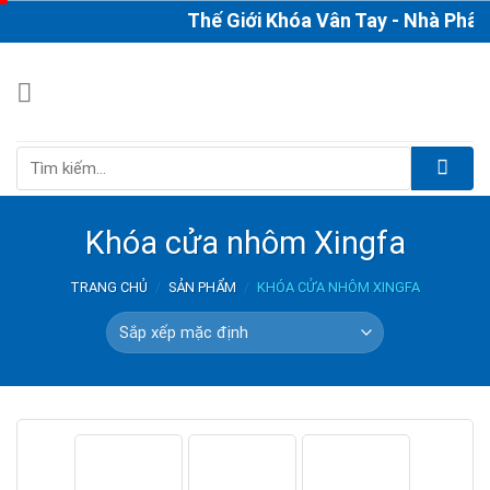
Skip
Thế Giới Khóa Vân Tay - Nhà Phân P
to
content
Tìm
kiếm:
Khóa cửa nhôm Xingfa
TRANG CHỦ
/
SẢN PHẨM
/
KHÓA CỬA NHÔM XINGFA