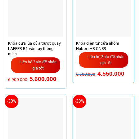
Khóa cửa lùa cửa trượt quay
Khóa điện tử cửa nhôm
LAFFER R1 vân tay thông
Hubert HB CN39
minh
Liên hệ Zalo để nhận
Liên hệ Zalo để nhận
giá tốt
giá tốt
4.550.000
6.500.000
Giá
Giá
5.600.000
6.900.000
gốc
hiện
là:
tại
6.900.000VND.
là:
5.600.000VND.
-30%
-30%