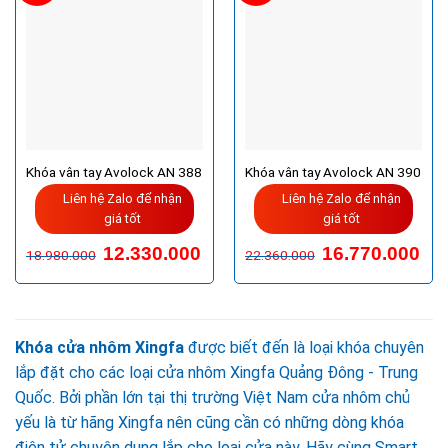
Khóa vân tay Avolock AN 388
Khóa vân tay Avolock AN 390
Liên hệ Zalo để nhận
Liên hệ Zalo để nhận
giá tốt
giá tốt
Giá
Giá
Giá
Giá
12.330.000
16.770.000
18.980.000
22.360.000
gốc
hiện
gốc
hiện
là:
tại
là:
tại
18.980.000VND.
là:
22.360.000VND.
là:
12.330.000VND.
16.7
Khóa cửa nhôm Xingfa
được biết đến là loại khóa chuyên
lắp đặt cho các loại cửa nhôm Xingfa Quảng Đông - Trung
Quốc. Bởi phần lớn tại thị trường Việt Nam cửa nhôm chủ
yếu là từ hãng Xingfa nên cũng cần có những dòng khóa
điện tử chuyên dụng lắp cho loại cửa này. Hãy cùng Smart