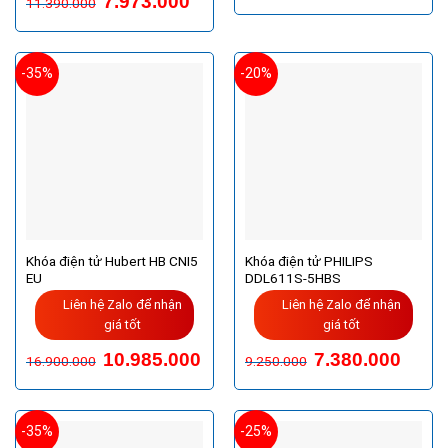
7.973.000
11.390.000
-35%
-20%
Khóa điện tử Hubert HB CNI5
Khóa điện tử PHILIPS
EU
DDL611S-5HBS
Liên hệ Zalo để nhận
Liên hệ Zalo để nhận
giá tốt
giá tốt
Giá
Giá
Giá
Giá
10.985.000
7.380.000
16.900.000
9.250.000
gốc
hiện
gốc
hiện
là:
tại
là:
tại
16.900.000VND.
là:
9.250.000VND.
là:
10.985.000VND.
7.380.
-35%
-25%