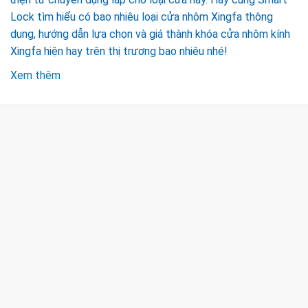
Lock tìm hiểu có bao nhiêu loại cửa nhôm Xingfa thông
dụng, hướng dẫn lựa chọn và giá thành khóa cửa nhôm kính
Xingfa hiện hay trên thị trương bao nhiêu nhé!
Xem thêm
CÔNG TY TNHH TM & DV KC HOME
MST: 0318018538
Hotline
0932 684 339
(24/7)
Head Office
XEM BẢN ĐỒ ĐƯỜNG ĐI
THỦ ĐỨC - HCM (SHOWROOM PHILIPS)
Giờ mở cửa