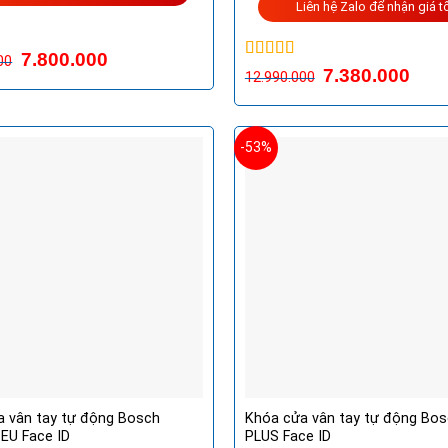
Liên hệ Zalo để nhận giá t
p
7.800.000
00
0
5
Được xếp
7.380.000
12.990.000
hạng
5.00
5
sao
-53%
a vân tay tự động Bosch
Khóa cửa vân tay tự động Bos
EU Face ID
PLUS Face ID