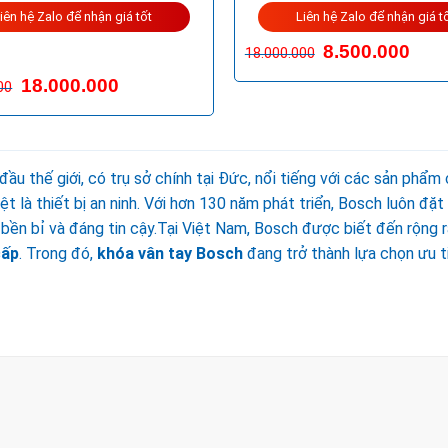
iên hệ Zalo để nhận giá tốt
Liên hệ Zalo để nhận giá t
8.500.000
18.000.000
p
18.000.000
00
0
5
 thế giới, có trụ sở chính tại Đức, nổi tiếng với các sản phẩm c
t là thiết bị an ninh. Với hơn 130 năm phát triển, Bosch luôn đặt
ền bỉ và đáng tin cậy.Tại Việt Nam, Bosch được biết đến rộng r
cấp
. Trong đó,
khóa vân tay Bosch
đang trở thành lựa chọn ưu ti
THỦ ĐỨC - HCM (SHOWROOM PHILIPS)
Q
Đ