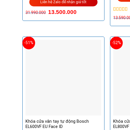
Liên hệ Zalo để nhận giá tốt
13.500.000
31.990.000
Được xế
13.590.0
hạng
5.0
sao
-51%
-52%
Khóa cửa vân tay tự động Bosch
Khóa cử
EL600VF EU Face ID
EL800VF 