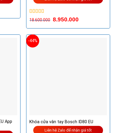
Được xếp
8.950.000
18.600.000
hạng
5.00
5
sao
-44%
EU App
Khóa cửa vân tay Bosch ID80 EU
Liên hệ Zalo để nhận giá tốt