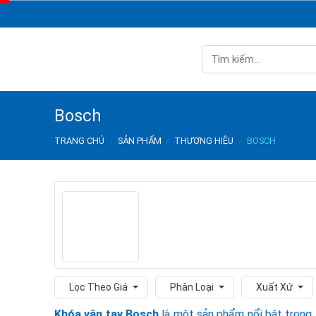
Skip
to
content
Tìm
kiếm:
Bosch
TRANG CHỦ
/
SẢN PHẨM
/
THƯƠNG HIỆU
/
BOSCH
Lọc Theo Giá
Phân Loại
Xuất Xứ
Khóa vân tay Bosch
là một sản phẩm nổi bật trong lĩ