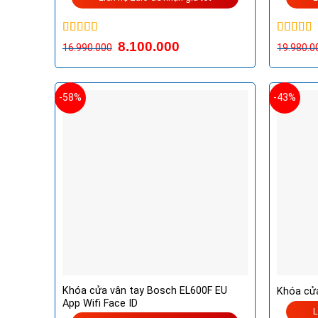
Được xếp
Được xế
8.100.000
16.990.000
19.980.0
hạng
5.00
5
hạng
5.0
sao
sao
-58%
-43%
Khóa cửa vân tay Bosch EL600F EU
Khóa cử
App Wifi Face ID
L