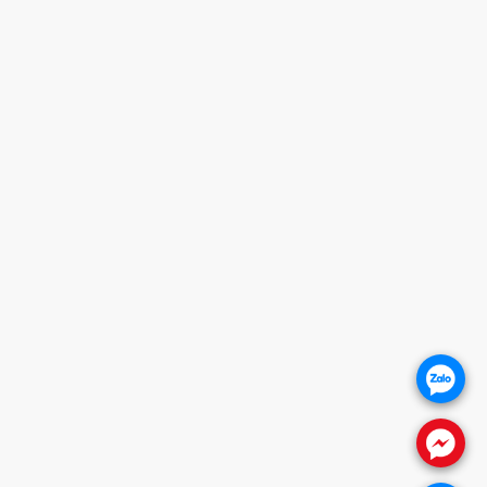
HANH XUÂN - HN (SHOWROOM PHILIPS)
iờ mở cửa
OTLINE
0932 684 339
ANPAGE
.
.