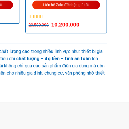
ốt
Liên hệ Zalo để nhận giá tốt
Được xếp
10.200.000
20.580.000
hạng
5.00
5
sao
hất lượng cao trong nhiều lĩnh vực như: thiết bị gia
 tiêu chí
chất lượng – độ bền – tính an toàn
lên
ãi không chỉ qua các sản phẩm điện gia dụng mà còn
ên cho nhiều gia đình, chung cư, văn phòng nhờ thiết
UẬN 2 - HCM
ang setup