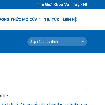
Thế Giới Khóa Vân Tay - Nhà Phân Phố
ƯƠNG THỨC MỞ CỬA
TIN TỨC
LIÊN HỆ
ành
t kế tinh tế. Với các mẫu khóa hiện đại, người dùng có