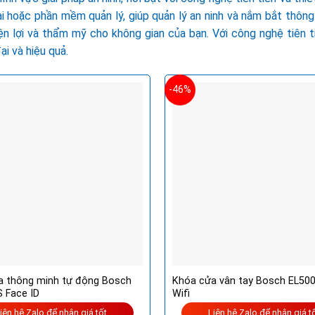
i hoặc phần mềm quản lý, giúp quản lý an ninh và nắm bắt thông
 lợi và thẩm mỹ cho không gian của bạn. Với công nghệ tiên ti
i và hiệu quả.
-46%
a thông minh tự động Bosch
Khóa cửa vân tay Bosch EL500
 Face ID
Wifi
iên hệ Zalo để nhận giá tốt
Liên hệ Zalo để nhận giá t