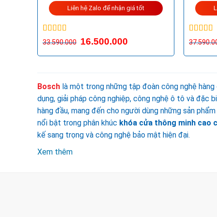
Liên hệ Zalo để nhận giá tốt
L
Được xếp
Được xế
16.500.000
33.590.000
37.590.0
hạng
5.00
5
hạng
5.0
sao
sao
Bosch
là một trong những tập đoàn công nghệ hàng đầu
dụng, giải pháp công nghiệp, công nghệ ô tô và đặc biệ
hàng đầu, mang đến cho người dùng những sản phẩm b
nổi bật trong phân khúc
khóa cửa thông minh cao 
kế sang trọng và công nghệ bảo mật hiện đại.
Xem thêm
CÔNG TY TNHH TM & DV KC HOME
MST: 0318018538