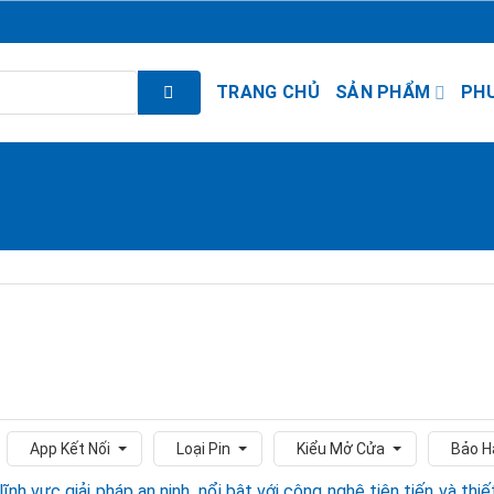
TRANG CHỦ
SẢN PHẨM
PH
App Kết Nối
Loại Pin
Kiểu Mở Cửa
Bảo H
nh vực giải pháp an ninh, nổi bật với công nghệ tiên tiến và thiế