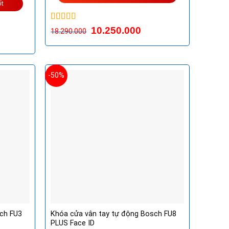
ốt
Được xếp
10.250.000
18.290.000
hạng
5.00
5
sao
-50%
ch FU3
Khóa cửa vân tay tự động Bosch FU8
PLUS Face ID