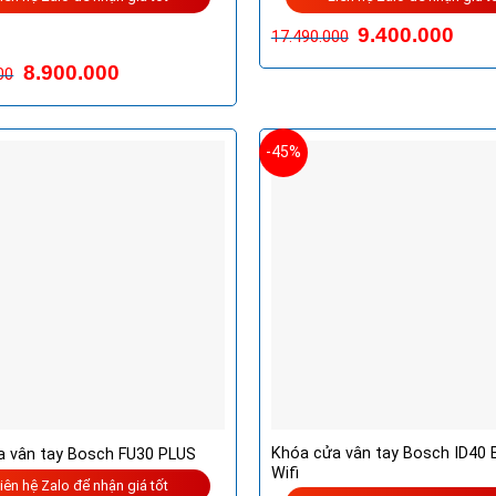
9.400.000
17.490.000
p
8.900.000
00
0
5
-45%
Khóa cửa vân tay Bosch ID40 
a vân tay Bosch FU30 PLUS
Wifi
iên hệ Zalo để nhận giá tốt