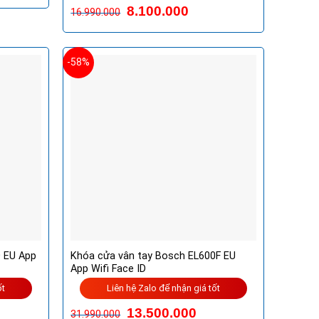
Được xếp
8.100.000
16.990.000
hạng
5.00
5
000.000VND.
sao
-58%
 EU App
Khóa cửa vân tay Bosch EL600F EU
App Wifi Face ID
ốt
Liên hệ Zalo để nhận giá tốt
13.500.000
31.990.000