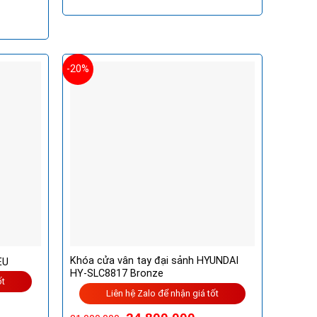
-20%
Khóa cửa vân tay đại sảnh HYUNDAI
EU
HY-SLC8817 Bronze
ốt
Liên hệ Zalo để nhận giá tốt
Giá
Giá