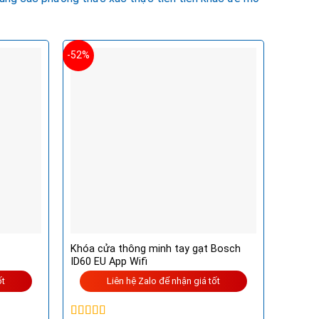
-52%
Khóa cửa thông minh tay gạt Bosch
ID60 EU App Wifi
ốt
Liên hệ Zalo để nhận giá tốt
n