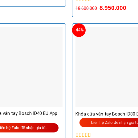
Được xếp
8.950.000
18.600.000
hạng
5.00
5
sao
-44%
 vân tay Bosch ID40 EU App
Khóa cửa vân tay Bosch ID80 
Liên hệ Zalo để nhận giá t
iên hệ Zalo để nhận giá tốt