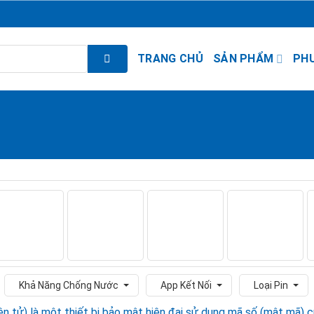
TRANG CHỦ
SẢN PHẨM
PH
Khả Năng Chống Nước
App Kết Nối
Loại Pin
n tử) là một thiết bị bảo mật hiện đại sử dụng mã số (mật mã)