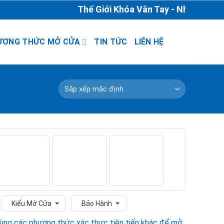
Thế Giới Khóa Vân Tay - Nhà Phân Phố
ƯƠNG THỨC MỞ CỬA
TIN TỨC
LIÊN HỆ
Kiểu Mở Cửa
Bảo Hành
 cùng các phương thức xác thực tiên tiến khác để mở