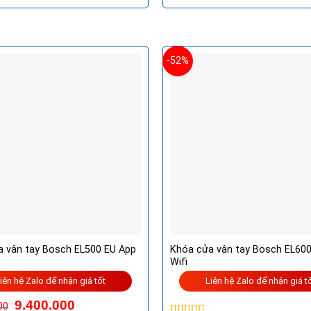
là:
tại
là:
tại
65.000.000VND.
là:
75.000.000VND.
là:
52.000.000VND.
60.
-52%
a vân tay Bosch EL500 EU App
Khóa cửa vân tay Bosch EL600
Wifi
iên hệ Zalo để nhận giá tốt
Liên hệ Zalo để nhận giá t
9.400.000
00