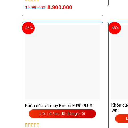
Được xếp
8.900.000
19.980.000
hạng
5.00
5
sao
-43%
-45%
Khóa cửa
Khóa cửa vân tay Bosch FU30 PLUS
Wifi
Liên hệ Zalo để nhận giá tốt
L