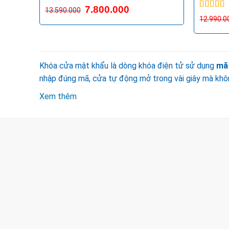
Được xếp
7.800.000
13.590.000
hạng
5.00
5
Được xế
12.990.0
sao
hạng
5.0
sao
Khóa cửa mật khẩu là dòng khóa điện tử sử dụng
mã 
nhập đúng mã, cửa tự động mở trong vài giây mà khô
Xem thêm
CÔNG TY TNHH TM & DV KC HOME
MST: 0318018538
Hotline
0932 684 339
(24/7)
Head Office
XEM BẢN ĐỒ ĐƯỜNG ĐI