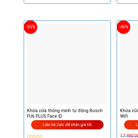
là:
tại
6.900.000VND.
là:
5.600.000VND.
-55%
-46%
Khóa cửa thông minh tự động Bosch
Khóa cử
FU6 PLUS Face ID
Wifi
Liên hệ Zalo để nhận giá tốt
L
17.490.0