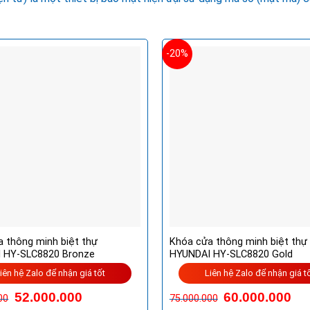
-20%
 thông minh biệt thự
Khóa cửa thông minh biệt thự
 HY-SLC8820 Bronze
HYUNDAI HY-SLC8820 Gold
iên hệ Zalo để nhận giá tốt
Liên hệ Zalo để nhận giá t
Giá
Giá
Giá
Giá
52.000.000
60.000.000
00
75.000.000
gốc
hiện
gốc
hiệ