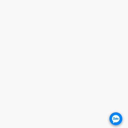
UẬN 2 - HCM
ang setup
HANH XUÂN - HN (SHOWROOM PHILIPS)
iờ mở cửa
OTLINE
0932 684 339
ANPAGE
.