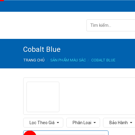
Skip
to
content
Tìm
kiếm:
Cobalt Blue
TRANG CHỦ
/
SẢN PHẨM MÀU SẮC
/
COBALT BLUE
Lọc Theo Giá
Phân Loại
Bảo Hành