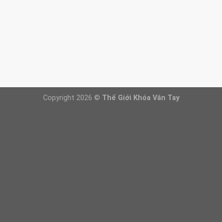
Báo giá khóa cửa
Khóa cửa vân tay
Khóa cửa gỗ
Khóa cửa nhôm
FANPAGE
Copyright 2026 ©
Thế Giới Khóa Vân Tay