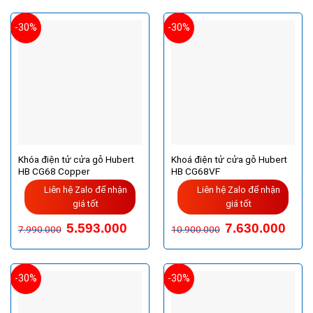
-30%
-30%
Khóa điện tử cửa gỗ Hubert
Khoá điện tử cửa gỗ Hubert
HB CG68 Copper
HB CG68VF
Liên hệ Zalo để nhận
Liên hệ Zalo để nhận
giá tốt
giá tốt
Giá
Giá
Giá
Giá
5.593.000
7.630.000
7.990.000
10.900.000
gốc
hiện
gốc
hiện
là:
tại
là:
tại
7.990.000VND.
là:
10.900.000VND.
là:
5.593.000VND.
7.630
-30%
-30%