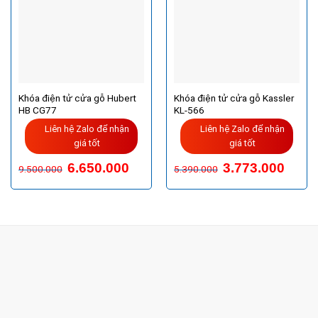
Khóa điện tử cửa gỗ Hubert
Khóa điện tử cửa gỗ Kassler
HB CG77
KL-566
Liên hệ Zalo để nhận
Liên hệ Zalo để nhận
giá tốt
giá tốt
6.650.000
3.773.000
9.500.000
5.390.000
CÔNG TY TNHH TM & DV KC HOME
MST: 0318018538
Hotline
0932 684 339
(24/7)
Head Office