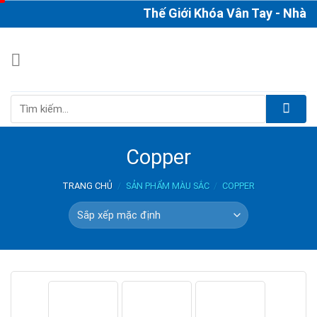
Skip
Thế Giới Khóa Vân Tay - Nhà Ph
to
content
Tìm
kiếm:
Copper
TRANG CHỦ
/
SẢN PHẨM MÀU SẮC
/
COPPER