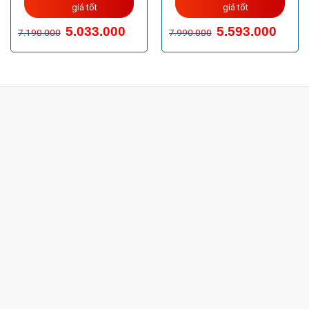
giá tốt
giá tốt
5.033.000
5.593.000
7.190.000
7.990.000
CÔNG TY TNHH TM & DV KC HOME
MST: 0318018538
Hotline
0932 684 339
(24/7)
Head Office
XEM BẢN ĐỒ ĐƯỜNG ĐI
THỦ ĐỨC - HCM (SHOWROOM PHILIPS)
Giờ mở cửa
HOTLINE
0932 684 339