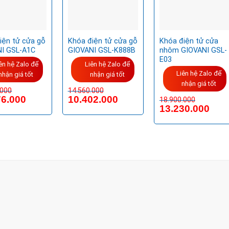
iện tử cửa gỗ
Khóa điện tử cửa gỗ
Khóa điện tử cửa
I GSL-A1C
GIOVANI GSL-K888B
nhôm GIOVANI GSL-
E03
ên hệ Zalo để
Liên hệ Zalo để
Liên hệ Zalo để
nhận giá tốt
nhận giá tốt
nhận giá tốt
.000
14.560.000
76.000
10.402.000
18.900.000
13.230.000
THỦ ĐỨC - HCM (SHOWROOM PHILIPS)
Q
Đ
Giờ mở cửa
HOTLINE
0932 684 339