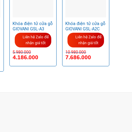
Khóa điện tử cửa gỗ
Khóa điện tử cửa gỗ
GIOVANI GSL-A3
GIOVANI GSL-A2C
Liên hệ Zalo để
Liên hệ Zalo để
nhận giá tốt
nhận giá tốt
5.980.000
10.980.000
4.186.000
7.686.000
UẬN 2 - HCM
ang setup