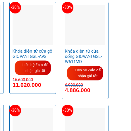
-30%
-30%
Khóa điện tử cửa gỗ
Khóa điện tử cửa
GIOVANI GSL-A9S
cổng GIOVANI GSL-
W611MD
Liên hệ Zalo để
Liên hệ Zalo để
nhận giá tốt
nhận giá tốt
16.600.000
Giá
Giá
11.620.000
6.980.000
gốc
hiện
Giá
Giá
4.886.000
là:
tại
gốc
hiện
16.600.000VND.
là:
là:
tại
11.620.000VND.
6.980.000VND.
là:
4.886.000VND.
-30%
-30%