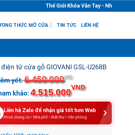
Thế Giới Khóa Vân Tay - Nhà Phân Phối
ƯƠNG THỨC MỞ CỬA
TIN TỨC
LIÊN HỆ
 điện tử cửa gỗ GIOVANI GSL-U268B
6.450.000
Giá
VND
gốc
Giá
VND
4.515.000
là:
hiện
6.450.000VND.
tại
là:
Liên hệ Zalo để nhận giá tốt hơn Web
4.515.000VND.
Khoá chung cư • Nhà phố • Biệt thự • Văn phòng