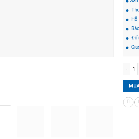
Sản
Thư
Hỗ 
Bảo
Đổi 
Giao
Khóa đ
MUA