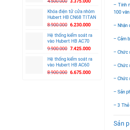
Giá
Giá
4.500.000
3.375.000
– Tính 
gốc
hiện
Khóa điện tử cửa nhôm
100 vân 
là:
tại
Hubert HB CN68 TITAN
4.500.000VND.
là:
8.900.000
6.230.000
3.375.000VND.
– Nhận 
Hệ thống kiểm soát ra
– Cảm bi
vào Hubert HB AC70
Giá
Giá
9.900.000
7.425.000
– Chức 
gốc
hiện
Hệ thống kiểm soát ra
là:
tại
vào Hubert HB AC60
– Chức 
9.900.000VND.
là:
Giá
Giá
8.900.000
6.675.000
7.425.000VND.
gốc
hiện
– Chức n
là:
tại
8.900.000VND.
là:
– Sản p
6.675.000VND.
– 3 Thẻ 
Sản p