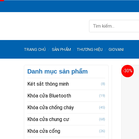
Skip
to
content
Tìm
kiếm:
TRANG CHỦ
/
SẢN PHẨM
/
THƯƠNG HIỆU
/
GIOVANI
Danh mục sản phẩm
-30%
Két sắt thông minh
(8)
Khóa cửa Bluetooth
(19)
Khóa cửa chống cháy
(45)
Khóa cửa chung cư
(68)
Khóa cửa cổng
(26)