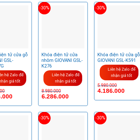
-30%
-30%
iện tử cửa gỗ
Khóa điện tử cửa
Khóa điện tử cửa gỗ
I GSL-
nhôm GIOVANI GSL-
GIOVANI GSL-K591
7G
K276
Liên hệ Zalo để
ên hệ Zalo để
Liên hệ Zalo để
nhận giá tốt
nhận giá tốt
nhận giá tốt
5.980.000
4.186.000
000
8.980.000
6.000
6.286.000
-30%
-30%