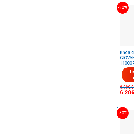
-30%
Khóa đ
GIOVAN
118C8
Li
8.980.
6.28
-30%