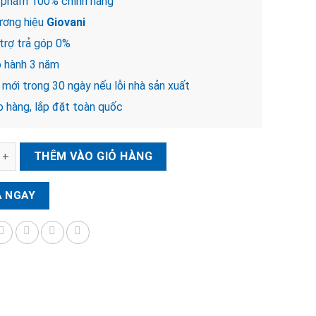
 phẩm 100% chính hãng
ơng hiệu
Giovani
trợ trả góp 0%
 hành 3 năm
mới trong 30 ngày nếu lỗi nhà sản xuất
 hàng, lắp đặt toàn quốc
iện tử cửa gỗ GIOVANI GSL-U268B số lượng
THÊM VÀO GIỎ HÀNG
 NGAY