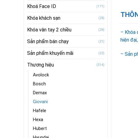
Khoá Face ID
(171)
THÔN
Khóa khách sạn
(28)
Khóa vân tay 2 chiều
(28)
– Khóa 
hiện đại
Sản phẩm bán chạy
(21)
Sản phẩm khuyến mãi
(22)
– Sản p
Thương hiệu
(514)
Avolock
Bosch
Demax
Giovani
Hafele
Hexa
Hubert
Hyundai