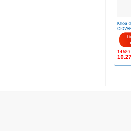
Khóa đ
GIOVAN
Li
14.680
10.2
CÔNG TY TNHH TM & DV KC HOME
MST: 0318018538
Hotline
0932 684 339
(24/7)