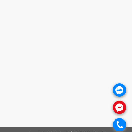
HANH XUÂN - HN (SHOWROOM PHILIPS)
iờ mở cửa
OTLINE
0932 684 339
ANPAGE
.
.
.