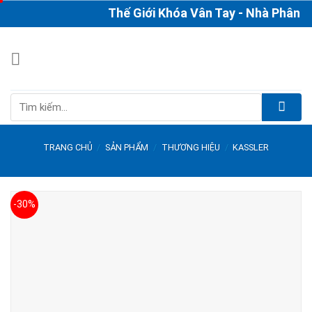
Skip
Thế Giới Khóa Vân Tay - Nhà Phân Phối
to
content
Tìm
kiếm:
TRANG CHỦ
/
SẢN PHẨM
/
THƯƠNG HIỆU
/
KASSLER
-30%