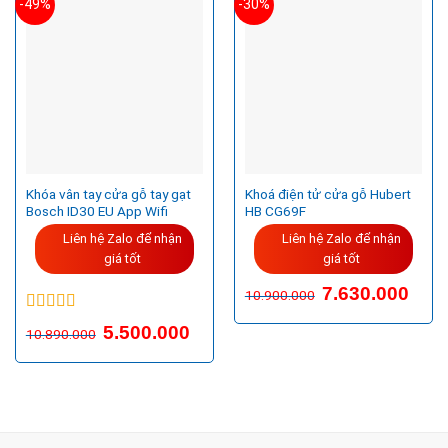
-49%
-30%
Khóa vân tay cửa gỗ tay gạt
Khoá điện tử cửa gỗ Hubert
Bosch ID30 EU App Wifi
HB CG69F
Liên hệ Zalo để nhận
Liên hệ Zalo để nhận
giá tốt
giá tốt
Giá
Giá
7.630.000
10.900.000
gốc
hiện
là:
tại
Được xếp
10.900.000VND.
là:
5.500.000
10.890.000
hạng
5.00
5
7.630
sao