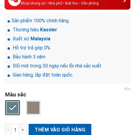
Khoá chung cư • Nhà phố • Biệt thự • Văn phòng
Sản phẩm 100% chính hãng
Thương hiệu
Kassler
Xuất xứ
Malaysia
Hỗ trợ trả góp 0%
Bảo hành 3 năm
Đổi mới trong 30 ngày nếu lỗi nhà sản xuất
Giao hàng, lắp đặt toàn quốc
XÓA
Màu sắc
Khóa điện tử cửa gỗ Kassler KL-889 CNC số lượng
THÊM VÀO GIỎ HÀNG