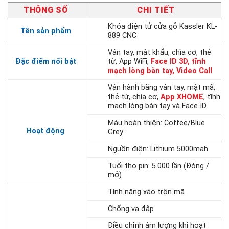
THÔNG SỐ
CHI TIẾT
Khóa điện tử cửa gỗ Kassler KL-
Tên sản phẩm
889 CNC
Vân tay, mật khẩu, chìa cơ, thẻ
Đặc điểm nổi bật
từ, App WiFi,
Face ID 3D, tĩnh
mạch lòng bàn tay, Video Call
Vận hành bằng vân tay, mật mã,
thẻ từ, chìa cơ,
App XHOME
, tĩnh
mạch lòng bàn tay và Face ID
Màu hoàn thiện: Coffee/Blue
Hoạt động
Grey
Nguồn điện: Lithium 5000mah
Tuổi thọ pin: 5.000 lần (Đóng /
mở)
Tính năng xáo trộn mã
Chống va đập
Điều chỉnh âm lượng khi hoạt