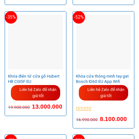
-35%
-52%
Khóa điện tử cửa gỗ Hubert
Khóa cửa thông minh tay gạt
HB CGI5F EU
Bosch ID60 EU App Wifi
Liên hệ Zalo để nhận
Liên hệ Zalo để nhận
giá tốt
giá tốt
13.000.000
19.900.000
Được xếp
8.100.000
16.990.000
hạng
5.00
5
sao