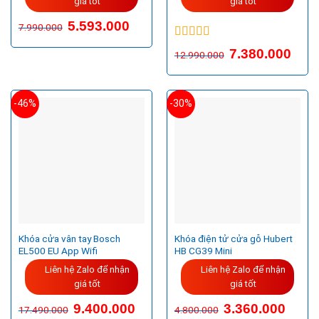
giá tốt
giá tốt
Giá
Giá
5.593.000
7.990.000
gốc
hiện
là:
tại
Được xếp
7.990.000VND.
là:
7.380.000
12.990.000
hạng
5.00
5
5.593.000VND.
sao
-46%
-30%
Khóa cửa vân tay Bosch
Khóa điện tử cửa gỗ Hubert
EL500 EU App Wifi
HB CG39 Mini
Liên hệ Zalo để nhận
Liên hệ Zalo để nhận
giá tốt
giá tốt
9.400.000
3.360.000
17.490.000
4.800.000