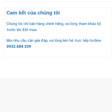
Cam kết của chúng tôi
Chúng tôi chỉ bán hàng chính hãng, vui lòng tham khảo kỹ
trước khi đặt mua.
Mọi nhu cầu cần giải đáp, vui lòng liên hệ trực tiếp hotline:
0932.684.339
CÔNG TY TNHH TM & DV KC HOME
MST: 0318018538
Hotline
0932 684 339
(24/7)
Head Office