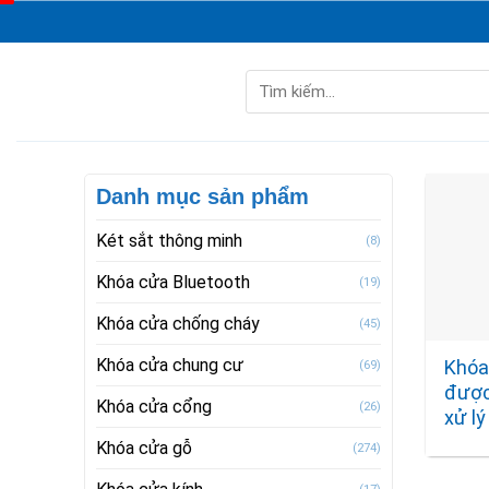
Skip
to
content
Tìm
kiếm:
Danh mục sản phẩm
Két sắt thông minh
(8)
Khóa cửa Bluetooth
(19)
Khóa cửa chống cháy
(45)
Khóa cửa chung cư
Khóa
(69)
được,
Khóa cửa cổng
(26)
xử lý
Khóa cửa gỗ
(274)