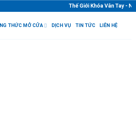
Thế Giới Khóa Vân Tay - Nhà
NG THỨC MỞ CỬA
DỊCH VỤ
TIN TỨC
LIÊN HỆ