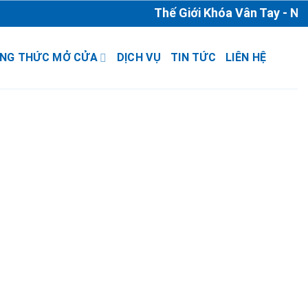
Thế Giới Khóa Vân Tay - Nhà
NG THỨC MỞ CỬA
DỊCH VỤ
TIN TỨC
LIÊN HỆ