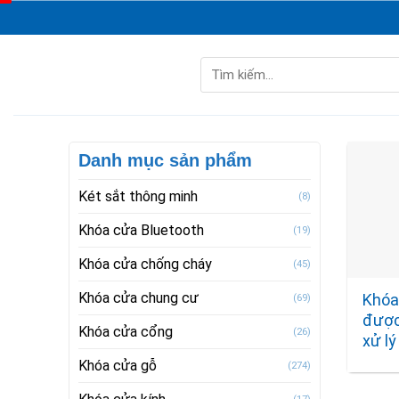
Skip
to
content
Tìm
kiếm:
Danh mục sản phẩm
Két sắt thông minh
(8)
Khóa cửa Bluetooth
(19)
Khóa cửa chống cháy
(45)
Khóa cửa chung cư
Khóa
(69)
được,
Khóa cửa cổng
(26)
xử lý
Khóa cửa gỗ
(274)