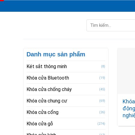
Skip
to
content
Tìm
kiếm:
Danh mục sản phẩm
Két sắt thông minh
(8)
Khóa cửa Bluetooth
(19)
Khóa cửa chống cháy
(45)
Khóa cửa chung cư
Khóa
(69)
động
Khóa cửa cổng
(26)
nghi
Khóa cửa gỗ
(274)