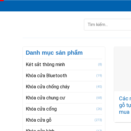
Skip
to
content
Tìm
kiếm:
Danh mục sản phẩm
Két sắt thông minh
(8)
Khóa cửa Bluetooth
(19)
Khóa cửa chống cháy
(45)
Khóa cửa chung cư
Các 
(68)
gỗ t
Khóa cửa cổng
(26)
mua 
Khóa cửa gỗ
(273)