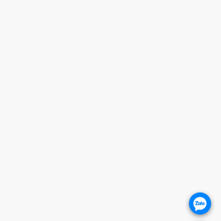
Giờ mở cửa
HOTLINE
0932 684 339
HỖ TRỢ KHÁCH HÀNG
1. CHÍNH SÁCH BẢO HÀNH
2. CHÍNH SÁCH THANH TOÁN
3. CHÍNH SÁCH VẬN CHUYỂN
4. CHÍNH SÁCH ĐỔI TRẢ SẢN PHẨM
5. CHÍNH SÁCH BẢO VỆ KHÁCH HÀNG
THÔNG TIN WEBSITE
Giới thiệu
Báo giá khóa cửa
Khóa cửa vân tay
.
Khóa cửa gỗ
Khóa cửa nhôm