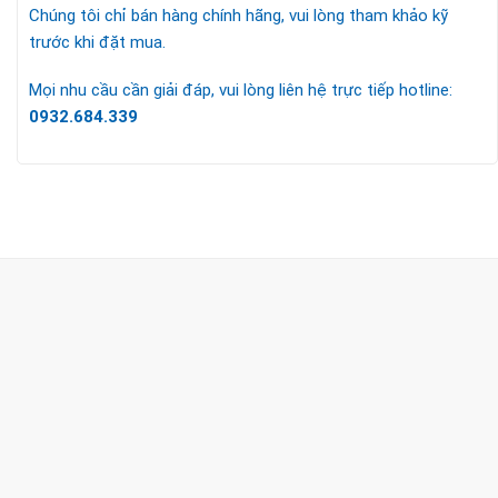
Chúng tôi chỉ bán hàng chính hãng, vui lòng tham khảo kỹ
trước khi đặt mua.
Mọi nhu cầu cần giải đáp, vui lòng liên hệ trực tiếp hotline:
0932.684.339
CÔNG TY TNHH TM & DV KC HOME
MST: 0318018538
Hotline
0932 684 339
(24/7)
Head Office
XEM BẢN ĐỒ ĐƯỜNG ĐI