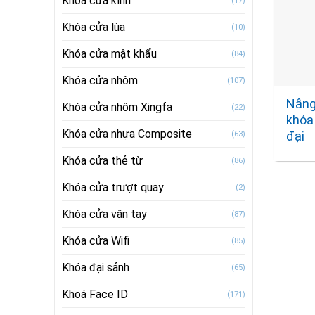
Khóa cửa kính
(17)
Khóa cửa lùa
(10)
Khóa cửa mật khẩu
(84)
Khóa cửa nhôm
(107)
Nâng
Khóa cửa nhôm Xingfa
(22)
khóa 
Khóa cửa nhựa Composite
đại
(63)
Khóa cửa thẻ từ
(86)
Khóa cửa trượt quay
(2)
Khóa cửa vân tay
(87)
Khóa cửa Wifi
(85)
Khóa đại sảnh
(65)
Khoá Face ID
(171)