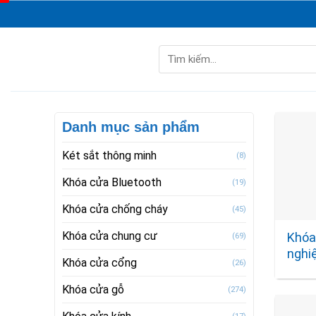
Skip
to
content
Tìm
kiếm:
Danh mục sản phẩm
Két sắt thông minh
(8)
Khóa cửa Bluetooth
(19)
Khóa cửa chống cháy
(45)
Khóa cửa chung cư
Khóa 
(69)
nghi
Khóa cửa cổng
(26)
Khóa cửa gỗ
(274)