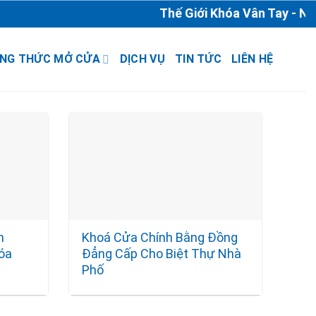
Thế Giới Khóa Vân Tay - Nhà
NG THỨC MỞ CỬA
DỊCH VỤ
TIN TỨC
LIÊN HỆ
n
Khoá Cửa Chính Bằng Đồng
hóa
Đẳng Cấp Cho Biệt Thự Nhà
Phố