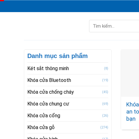
Skip
to
content
Tìm
kiếm:
Danh mục sản phẩm
Két sắt thông minh
(8)
Khóa cửa Bluetooth
(19)
Khóa cửa chống cháy
(45)
Khóa cửa chung cư
Khóa
(69)
an t
Khóa cửa cổng
(26)
bạn
Khóa cửa gỗ
(274)