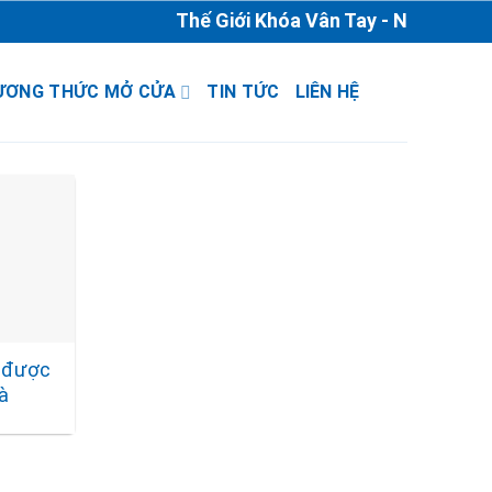
Thế Giới Khóa Vân Tay - Nhà Phân Ph
ƯƠNG THỨC MỞ CỬA
TIN TỨC
LIÊN HỆ
 được
hà