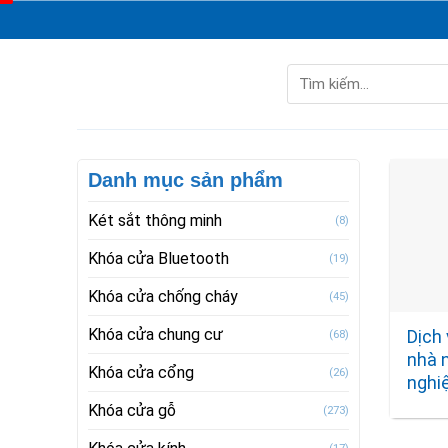
Skip
to
content
Tìm
kiếm:
Danh mục sản phẩm
Két sắt thông minh
(8)
Khóa cửa Bluetooth
(19)
Khóa cửa chống cháy
(45)
Khóa cửa chung cư
Dịch 
(68)
nhà 
Khóa cửa cổng
(26)
nghi
Khóa cửa gỗ
(273)