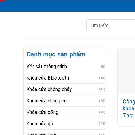
Skip
to
content
Tìm
kiếm:
Danh mục sản phẩm
Két sắt thông minh
(8)
Khóa cửa Bluetooth
(19)
Khóa cửa chống cháy
(45)
Khóa cửa chung cư
Công
(68)
khóa
Khóa cửa cổng
(26)
Thơ
Khóa cửa gỗ
(273)