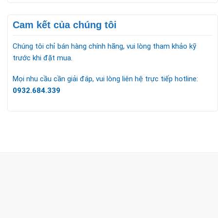
Cam kết của chúng tôi
Chúng tôi chỉ bán hàng chính hãng, vui lòng tham khảo kỹ
trước khi đặt mua.
Mọi nhu cầu cần giải đáp, vui lòng liên hệ trực tiếp hotline:
0932.684.339
CÔNG TY TNHH TM & DV KC HOME
MST: 0318018538
Hotline
0932 684 339
(24/7)
Head Office