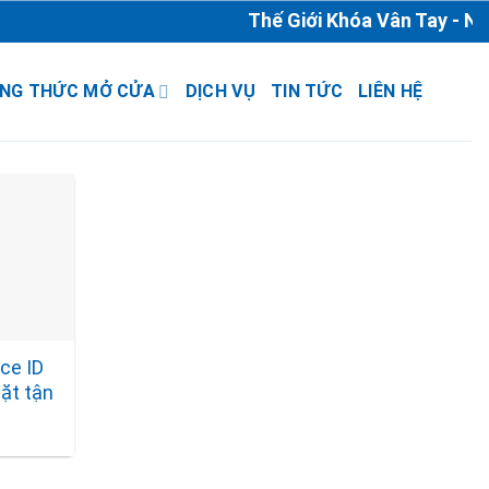
Thế Giới Khóa Vân Tay - Nhà
NG THỨC MỞ CỬA
DỊCH VỤ
TIN TỨC
LIÊN HỆ
ce ID
đặt tận