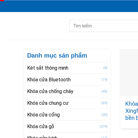
Skip
to
content
Tìm
kiếm:
Danh mục sản phẩm
Két sắt thông minh
(8)
Khóa cửa Bluetooth
(19)
Khóa cửa chống cháy
(45)
Khóa cửa chung cư
Khóa
(69)
Xingf
Khóa cửa cổng
(26)
bền b
Khóa cửa gỗ
(274)