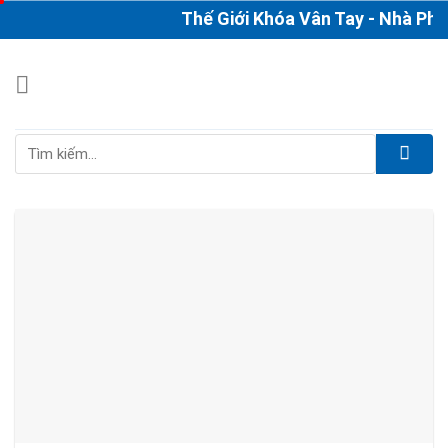
Skip
Thế Giới Khóa Vân Tay - Nhà Phân
to
content
Tìm
kiếm: