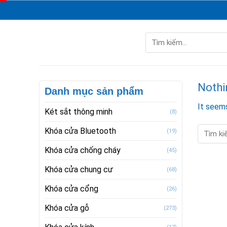
Skip
to
content
Tìm
kiếm:
Nothi
Danh mục sản phẩm
It seems
Két sắt thông minh
(8)
Khóa cửa Bluetooth
(19)
Khóa cửa chống cháy
(45)
Khóa cửa chung cư
(68)
Khóa cửa cổng
(26)
Khóa cửa gỗ
(273)