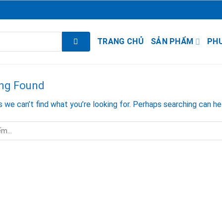
TRANG CHỦ
SẢN PHẨM
PH
ng Found
 we can’t find what you’re looking for. Perhaps searching can he