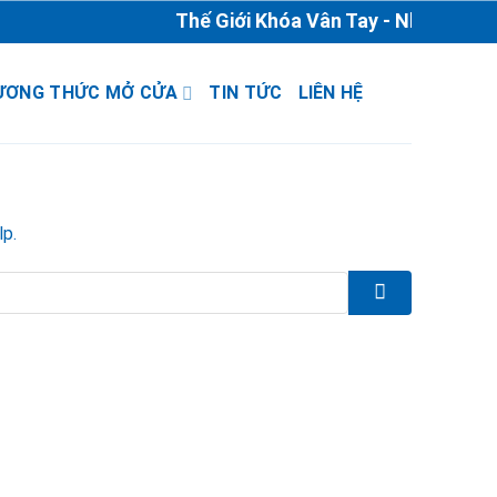
Thế Giới Khóa Vân Tay - Nhà Phân Ph
ƯƠNG THỨC MỞ CỬA
TIN TỨC
LIÊN HỆ
lp.