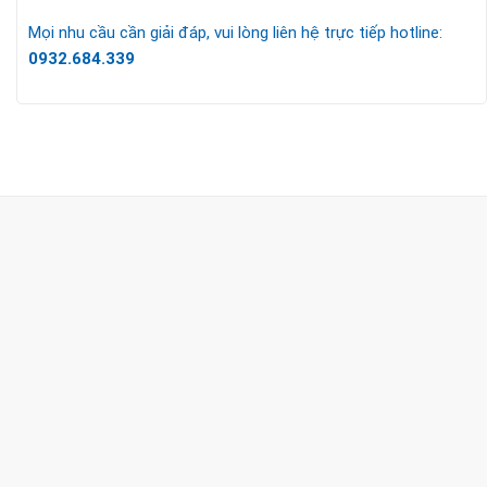
Mọi nhu cầu cần giải đáp, vui lòng liên hệ trực tiếp hotline:
0932.684.339
CÔNG TY TNHH TM & DV KC HOME
MST: 0318018538
Hotline
0932 684 339
(24/7)
Head Office
XEM BẢN ĐỒ ĐƯỜNG ĐI
THỦ ĐỨC - HCM (SHOWROOM PHILIPS)