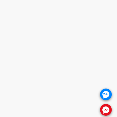
HOTLINE
0932 684 339
HỖ TRỢ KHÁCH HÀNG
1. CHÍNH SÁCH BẢO HÀNH
2. CHÍNH SÁCH THANH TOÁN
3. CHÍNH SÁCH VẬN CHUYỂN
4. CHÍNH SÁCH ĐỔI TRẢ SẢN PHẨM
5. CHÍNH SÁCH BẢO VỆ KHÁCH HÀNG
THÔNG TIN WEBSITE
Giới thiệu
Báo giá khóa cửa
Khóa cửa vân tay
.
Khóa cửa gỗ
Khóa cửa nhôm
.
FANPAGE