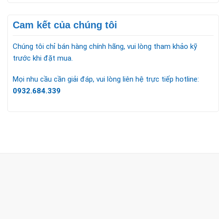
Cam kết của chúng tôi
Chúng tôi chỉ bán hàng chính hãng, vui lòng tham khảo kỹ
trước khi đặt mua.
Mọi nhu cầu cần giải đáp, vui lòng liên hệ trực tiếp hotline:
0932.684.339
CÔNG TY TNHH TM & DV KC HOME
MST: 0318018538
Hotline
0932 684 339
(24/7)
Head Office