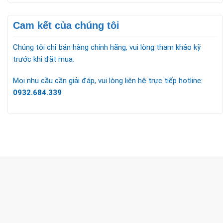
Cam kết của chúng tôi
Chúng tôi chỉ bán hàng chính hãng, vui lòng tham khảo kỹ
trước khi đặt mua.
Mọi nhu cầu cần giải đáp, vui lòng liên hệ trực tiếp hotline:
0932.684.339
CÔNG TY TNHH TM & DV KC HOME
MST: 0318018538
Hotline
0932 684 339
(24/7)
Head Office