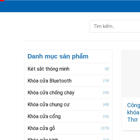
Skip
to
content
Tìm
kiếm:
Danh mục sản phẩm
Két sắt thông minh
(8)
Khóa cửa Bluetooth
(19)
Khóa cửa chống cháy
(45)
Khóa cửa chung cư
Công
(68)
khóa
Khóa cửa cổng
(26)
Thơ
Khóa cửa gỗ
(273)