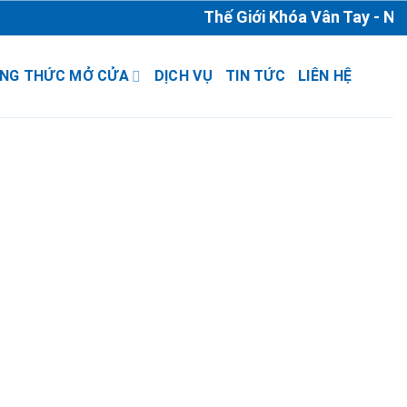
Thế Giới Khóa Vân Tay - Nhà
NG THỨC MỞ CỬA
DỊCH VỤ
TIN TỨC
LIÊN HỆ