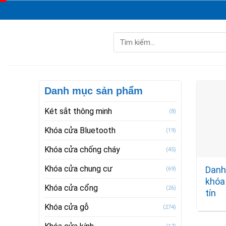
Skip
to
content
Tìm
kiếm:
Danh mục sản phẩm
Két sắt thông minh
(8)
Khóa cửa Bluetooth
(19)
Khóa cửa chống cháy
(45)
Khóa cửa chung cư
Danh
(69)
khóa
Khóa cửa cổng
(26)
tín
Khóa cửa gỗ
(274)