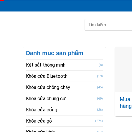
Skip
to
content
Tìm
kiếm:
Danh mục sản phẩm
Két sắt thông minh
(8)
Khóa cửa Bluetooth
(19)
Khóa cửa chống cháy
(45)
Khóa cửa chung cư
Mua 
(69)
hãng
Khóa cửa cổng
(26)
Khóa cửa gỗ
(274)