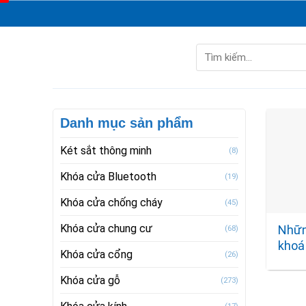
Skip
to
content
Tìm
kiếm:
Danh mục sản phẩm
Két sắt thông minh
(8)
Khóa cửa Bluetooth
(19)
Khóa cửa chống cháy
(45)
Khóa cửa chung cư
Nhữn
(68)
khoá
Khóa cửa cổng
(26)
Khóa cửa gỗ
(273)