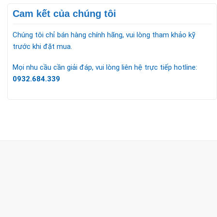
Cam kết của chúng tôi
Chúng tôi chỉ bán hàng chính hãng, vui lòng tham khảo kỹ
trước khi đặt mua.
Mọi nhu cầu cần giải đáp, vui lòng liên hệ trực tiếp hotline:
0932.684.339
CÔNG TY TNHH TM & DV KC HOME
MST: 0318018538
Hotline
0932 684 339
(24/7)
Head Office