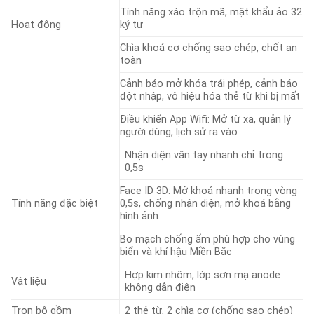
Tính năng xáo trộn mã, mật khẩu ảo 32
Hoạt động
ký tự
Chìa khoá cơ chống sao chép, chốt an
toàn
Cảnh báo mở khóa trái phép, cảnh báo
đột nhập, vô hiệu hóa thẻ từ khi bị mất
Điều khiển App Wifi: Mở từ xa, quản lý
người dùng, lịch sử ra vào
Nhận diện vân tay nhanh chỉ trong
0,5s
Face ID 3D: Mở khoá nhanh trong vòng
Tính năng đặc biệt
0,5s, chống nhận diện, mở khoá bằng
hình ảnh
Bo mạch chống ẩm phù hợp cho vùng
biển và khí hậu Miền Bắc
Hợp kim nhôm, lớp sơn mạ anode
Vật liệu
không dẫn điện
Trọn bộ gồm
2 thẻ từ, 2 chìa cơ (chống sao chép)