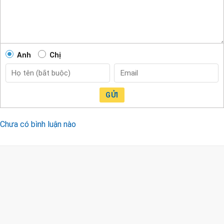
Anh
Chị
GỬI
Chưa có bình luận nào
CÔNG TY TNHH TM & DV KC HOME
MST: 0318018538
Hotline
0932 684 339
(24/7)
Head Office