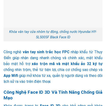
Khóa vân tay cửa nhôm tự động, chống nước Hyundai HY-
SLS005F Black Face ID
Công nghệ
vân tay sinh trắc học FPC
nhập khẩu từ Thụy
Điển giúp nhận dạng nhanh chóng và chính xác, mật khẩu
bảo mật hỗ trợ
xáo trộn mã và mật khẩu ảo 32 ký tự
chống nhìn trộm, thẻ từ tiện lợi, chìa cơ chống sao chép và
App Wifi
giúp mở khóa từ xa, quản lý người dùng và theo dõi
lịch sử ra vào trên điện thoại.
Công Nghệ Face ID 3D Và Tính Năng Chống Giả
Mạo
Khóa được trang bị
Face ID 3D
cho khả năng mở khóa