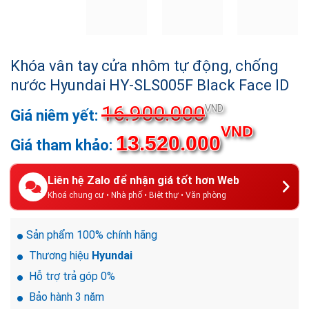
Khóa vân tay cửa nhôm tự động, chống
nước Hyundai HY-SLS005F Black Face ID
16.900.000
Giá
VND
gốc
Giá
VND
13.520.000
là:
hiện
16.900.00
tại
là:
Liên hệ Zalo để nhận giá tốt hơn Web
13.520
Khoá chung cư • Nhà phố • Biệt thự • Văn phòng
Sản phẩm 100% chính hãng
Thương hiệu
Hyundai
Hỗ trợ trả góp 0%
Bảo hành 3 năm