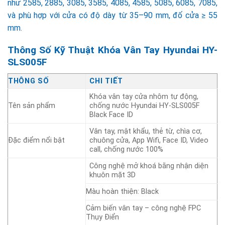
như 2585, 2885, 3085, 3585, 4085, 4585, 5085, 6085, 7085,
và phù hợp với cửa có độ dày từ 35–90 mm, đố cửa ≥ 55
mm.
Thông Số Kỹ Thuật Khóa Vân Tay Hyundai HY-
SLS005F
THÔNG SỐ
CHI TIẾT
Khóa vân tay cửa nhôm tự động,
Tên sản phẩm
chống nước Hyundai HY-SLS005F
Black Face ID
Vân tay, mật khẩu, thẻ từ, chìa cơ,
Đặc điểm nổi bật
chuông cửa, App Wifi, Face ID, Video
call, chống nước 100%
Công nghệ mở khoá bằng nhận diện
khuôn mặt 3D
Màu hoàn thiện: Black
Cảm biến vân tay – công nghệ FPC
Thụy Điển