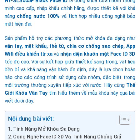
HY-SLS005F Black Face ID
là dòng khóa cửa nhôm thông
minh cao cấp, nhập khẩu chính hãng, được thiết kế với khả
năng
chống nước 100%
và tích hợp nhiều công nghệ bảo
mật hiện đại.
Sản phẩm hỗ trợ các phương thức mở khóa đa dạng như
vân tay, mật khẩu, thẻ từ, chìa cơ chống sao chép, App
Wifi điều khiển từ xa
và
nhận diện khuôn mặt Face ID 3D
tốc độ cao. Với sự kết hợp giữa thiết kế sang trọng, vật liệu
bền bỉ và khả năng vận hành ổn định, đây là lựa chọn hoàn
hảo cho các công trình sử dụng cửa nhôm, đặc biệt trong
môi trường thường xuyên tiếp xúc với nước. Hãy cùng
Thế
Giới Khóa Vân Tay
tìm hiểu thêm về mẫu khóa này qua bài
viết dưới đây.
Nội dung bài viết:
Tính Năng Mở Khóa Đa Dạng
Công Nghệ Face ID 3D Và Tính Năng Chống Giả