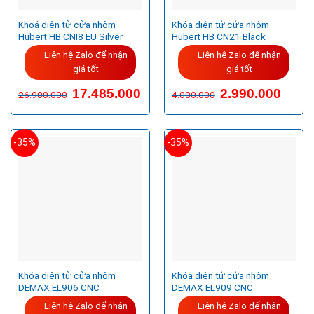
Khoá điện tử cửa nhôm
Khóa điện tử cửa nhôm
Hubert HB CNI8 EU Silver
Hubert HB CN21 Black
Liên hệ Zalo để nhận
Liên hệ Zalo để nhận
giá tốt
giá tốt
Giá
Giá
Giá
Giá
17.485.000
2.990.000
26.900.000
4.000.000
gốc
hiện
gốc
hiện
là:
tại
là:
tại
26.900.000VND.
là:
4.000.000VND.
là:
17.485.000VND.
2.990.
-35%
-35%
Khóa điện tử cửa nhôm
Khóa điện tử cửa nhôm
DEMAX EL906 CNC
DEMAX EL909 CNC
Liên hệ Zalo để nhận
Liên hệ Zalo để nhận