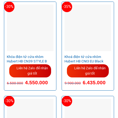
-30%
-35%
Khóa điện tử cửa nhôm
Khoá điện tử cửa nhôm
Hubert HB CN39 STYLE B
Hubert HB CNI3 EU Black
Liên hệ Zalo để nhận
Liên hệ Zalo để nhận
giá tốt
giá tốt
Giá
Giá
4.550.000
6.435.000
6.500.000
9.900.000
gốc
hiện
là:
tại
9.900.000VND.
là:
6.435.
-30%
-30%