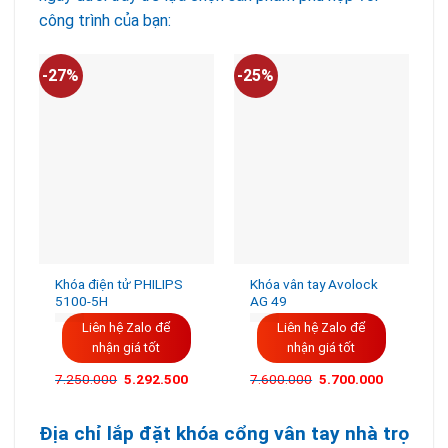
công trình của bạn:
-27%
-25%
-
Khóa điện tử PHILIPS
Khóa vân tay Avolock
5100-5H
AG 49
Liên hệ Zalo để
Liên hệ Zalo để
nhận giá tốt
nhận giá tốt
Giá
Giá
7.250.000
5.292.500
7.600.000
5.700.000
gốc
hiện
là:
tại
7.600.000VND.
là:
5.700.000
Địa chỉ lắp đặt khóa cổng vân tay nhà trọ