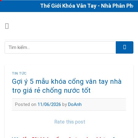
Skip
Thế Giới Khóa Vân Tay - Nhà Phân Phối & T
to
content
Tìm
kiếm:
TIN TỨC
Gợi ý 5 mẫu khóa cổng vân tay nhà
trọ giá rẻ chống nước tốt
Posted on
11/06/2026
by
DoAnh
Rate this post