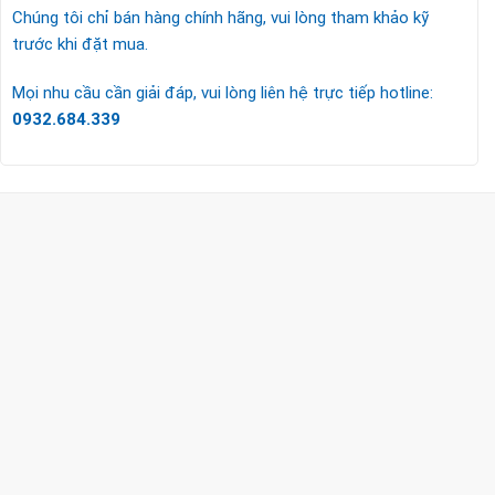
Chúng tôi chỉ bán hàng chính hãng, vui lòng tham khảo kỹ
trước khi đặt mua.
Mọi nhu cầu cần giải đáp, vui lòng liên hệ trực tiếp hotline:
0932.684.339
CÔNG TY TNHH TM & DV KC HOME
MST: 0318018538
Hotline
0932 684 339
(24/7)
Head Office
XEM BẢN ĐỒ ĐƯỜNG ĐI
THỦ ĐỨC - HCM (SHOWROOM PHILIPS)