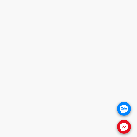
HOTLINE
0932 684 339
HỖ TRỢ KHÁCH HÀNG
1. CHÍNH SÁCH BẢO HÀNH
2. CHÍNH SÁCH THANH TOÁN
3. CHÍNH SÁCH VẬN CHUYỂN
4. CHÍNH SÁCH ĐỔI TRẢ SẢN PHẨM
5. CHÍNH SÁCH BẢO VỆ KHÁCH HÀNG
THÔNG TIN WEBSITE
Giới thiệu
Báo giá khóa cửa
Khóa cửa vân tay
.
Khóa cửa gỗ
Khóa cửa nhôm
.
FANPAGE