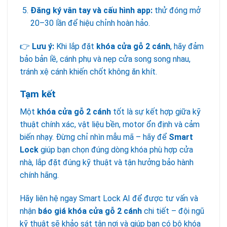
Đăng ký vân tay và cấu hình app:
thử đóng mở
20–30 lần để hiệu chỉnh hoàn hảo.
👉
Lưu ý:
Khi lắp đặt
khóa cửa gỗ 2 cánh
, hãy đảm
bảo bản lề, cánh phụ và nẹp cửa song song nhau,
tránh xệ cánh khiến chốt không ăn khít.
Tạm kết
Một
khóa cửa gỗ 2 cánh
tốt là sự kết hợp giữa kỹ
thuật chính xác, vật liệu bền, motor ổn định và cảm
biến nhạy. Đừng chỉ nhìn mẫu mã – hãy để
Smart
Lock
giúp bạn chọn đúng dòng khóa phù hợp cửa
nhà, lắp đặt đúng kỹ thuật và tận hưởng bảo hành
chính hãng.
Hãy liên hệ ngay Smart Lock AI để được tư vấn và
nhận
báo giá khóa cửa gỗ 2 cánh
chi tiết – đội ngũ
kỹ thuật sẽ khảo sát tận nơi và giúp bạn có bộ khóa