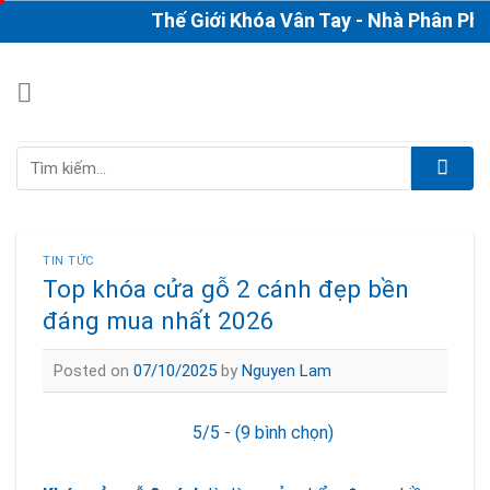
Skip
Thế Giới Khóa Vân Tay - Nhà Phân Phối &
to
content
Tìm
kiếm:
TIN TỨC
Top khóa cửa gỗ 2 cánh đẹp bền
đáng mua nhất 2026
Posted on
07/10/2025
by
Nguyen Lam
5/5 - (9 bình chọn)