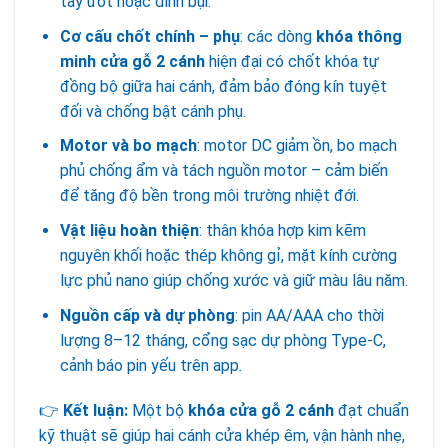
tay ướt hoặc dính bụi.
Cơ cấu chốt chính – phụ
: các dòng
khóa thông
minh cửa gỗ 2 cánh
hiện đại có chốt khóa tự
đồng bộ giữa hai cánh, đảm bảo đóng kín tuyệt
đối và chống bật cánh phụ.
Motor và bo mạch
: motor DC giảm ồn, bo mạch
phủ chống ẩm và tách nguồn motor – cảm biến
để tăng độ bền trong môi trường nhiệt đới.
Vật liệu hoàn thiện
: thân khóa hợp kim kẽm
nguyên khối hoặc thép không gỉ, mặt kính cường
lực phủ nano giúp chống xước và giữ màu lâu năm.
Nguồn cấp và dự phòng
: pin AA/AAA cho thời
lượng 8–12 tháng, cổng sạc dự phòng Type-C,
cảnh báo pin yếu trên app.
👉
Kết luận:
Một bộ
khóa cửa gỗ 2 cánh
đạt chuẩn
kỹ thuật sẽ giúp hai cánh cửa khép êm, vận hành nhẹ,