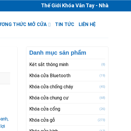
Thế Giới Khóa Vân Tay - Nhà Phân Phối & 
ƯƠNG THỨC MỞ CỬA
TIN TỨC
LIÊN HỆ
Danh mục sản phẩm
Két sắt thông minh
(8)
Khóa cửa Bluetooth
(19)
Khóa cửa chống cháy
(45)
Khóa cửa chung cư
(68)
Khóa cửa cổng
(26)
g
oanh,
Khóa cửa gỗ
(273)
lợi