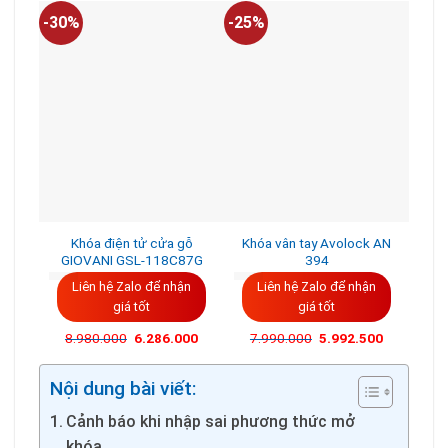
-30%
-25%
-35
Khóa điện tử cửa gỗ
Khóa vân tay Avolock AN
K
GIOVANI GSL-118C87G
394
Liên hệ Zalo để nhận
Liên hệ Zalo để nhận
L
giá tốt
giá tốt
Giá
Giá
8.980.000
6.286.000
7.990.000
5.992.500
15
gốc
hiện
là:
tại
7.990.000VND.
là:
Nội dung bài viết:
5.992.500
Cảnh báo khi nhập sai phương thức mở
khóa