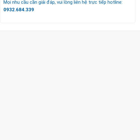
Mọi nhu cầu cần giải đáp, vui lòng liên hệ trực tiếp hotline:
0932.684.339
CÔNG TY TNHH TM & DV KC HOME
MST: 0318018538
Hotline
0932 684 339
(24/7)
Head Office
XEM BẢN ĐỒ ĐƯỜNG ĐI
THỦ ĐỨC - HCM (SHOWROOM PHILIPS)
Giờ mở cửa
HOTLINE
0932 684 339