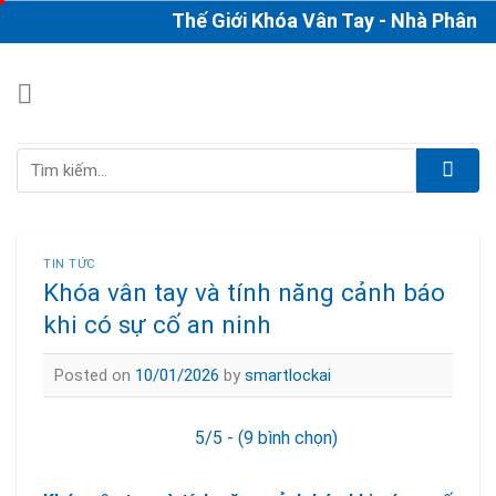
Skip
Thế Giới Khóa Vân Tay - Nhà Phân Phối
to
content
Tìm
kiếm:
TIN TỨC
Khóa vân tay và tính năng cảnh báo
khi có sự cố an ninh
Posted on
10/01/2026
by
smartlockai
5/5 - (9 bình chọn)