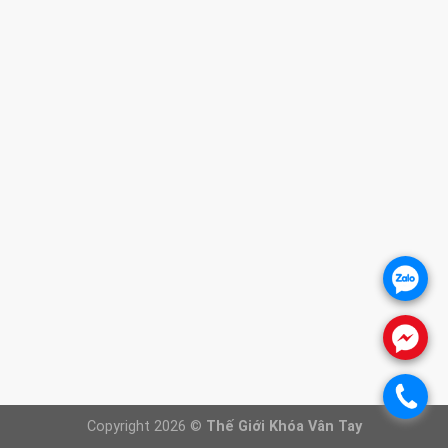
1. CHÍNH SÁCH BẢO HÀNH
2. CHÍNH SÁCH THANH TOÁN
3. CHÍNH SÁCH VẬN CHUYỂN
4. CHÍNH SÁCH ĐỔI TRẢ SẢN PHẨM
5. CHÍNH SÁCH BẢO VỆ KHÁCH HÀNG
THÔNG TIN WEBSITE
Giới thiệu
Báo giá khóa cửa
Khóa cửa vân tay
.
Khóa cửa gỗ
Khóa cửa nhôm
.
FANPAGE
.
Copyright 2026 ©
Thế Giới Khóa Vân Tay