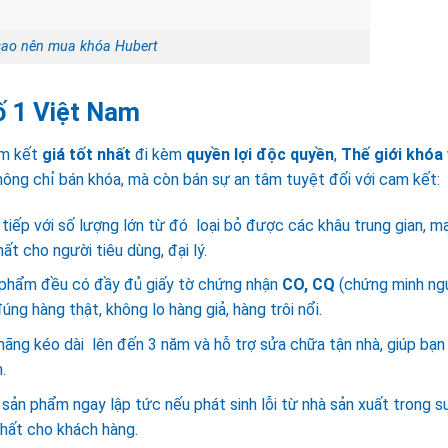
sao nên mua khóa Hubert
ố 1 Việt Nam
m kết
giá tốt nhất
đi kèm
quyền lợi độc quyền
,
Thế giới khóa
không chỉ bán khóa, mà còn bán sự an tâm tuyệt đối với cam kết:
tiếp với số lượng lớn từ đó loại bỏ được các khâu trung gian, m
ất cho người tiêu dùng, đại lý.
 phẩm đều có đầy đủ giấy tờ chứng nhận
CO, CQ
(chứng minh ng
g hàng thật, không lo hàng giả, hàng trôi nổi.
ãng kéo dài lên đến 3 năm và hỗ trợ sửa chữa tận nhà, giúp bạn
.
sản phẩm ngay lập tức nếu phát sinh lỗi từ nhà sản xuất trong s
nhất cho khách hàng.