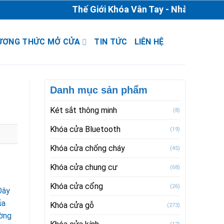
Thế Giới Khóa Vân Tay - Nhà Phân Phối 
ƯƠNG THỨC MỞ CỬA
TIN TỨC
LIÊN HỆ
Danh mục sản phẩm
Két sắt thông minh
(8)
Khóa cửa Bluetooth
(19)
Khóa cửa chống cháy
(45)
Khóa cửa chung cư
(68)
Khóa cửa cổng
(26)
Đây
ủa
Khóa cửa gỗ
(273)
ường