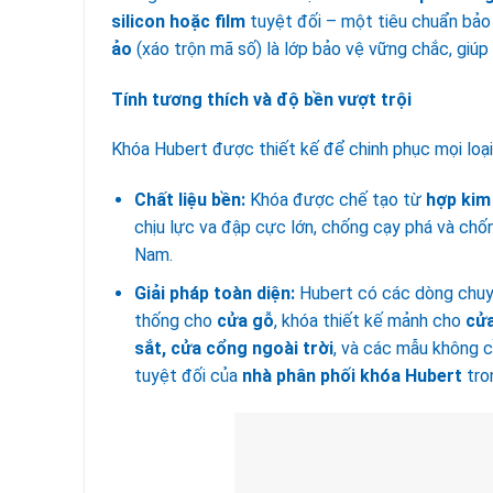
silicon hoặc film
tuyệt đối – một tiêu chuẩn bảo
ảo
(xáo trộn mã số) là lớp bảo vệ vững chắc, giúp
Tính tương thích và độ bền vượt trội
Khóa Hubert được thiết kế để chinh phục mọi loại
Chất liệu bền:
Khóa được chế tạo từ
hợp kim
chịu lực va đập cực lớn, chống cạy phá và chố
Nam.
Giải pháp toàn diện:
Hubert có các dòng chuyê
thống cho
cửa gỗ
, khóa thiết kế mảnh cho
cử
sắt, cửa cổng ngoài trời
, và các mẫu không 
tuyệt đối của
nhà phân phối khóa Hubert
tro