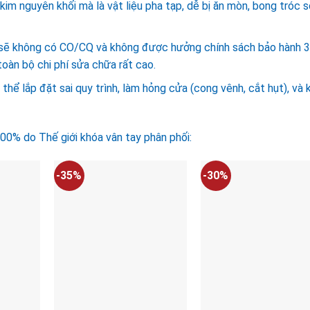
im nguyên khối mà là vật liệu pha tạp, dễ bị ăn mòn, bong tróc 
 sẽ không có CO/CQ và không được hưởng chính sách bảo hành 
toàn bộ chi phí sửa chữa rất cao.
thể lắp đặt sai quy trình, làm hỏng cửa (cong vênh, cắt hụt), và 
00% do Thế giới khóa vân tay phân phối:
-35%
-30%