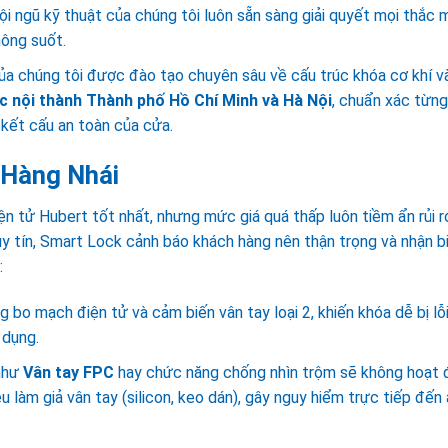
i ngũ kỹ thuật của chúng tôi luôn sẵn sàng giải quyết mọi thắc 
hông suốt.
ủa chúng tôi được đào tạo chuyên sâu về cấu trúc khóa cơ khí v
c nội thành Thành phố Hồ Chí Minh và Hà Nội
, chuẩn xác từng
kết cấu an toàn của cửa.
 Hàng Nhái
n tử Hubert tốt nhất, nhưng mức giá quá thấp luôn tiềm ẩn rủi r
y tín, Smart Lock cảnh báo khách hàng nên thận trọng và nhận b
:
 bo mạch điện tử và cảm biến vân tay loại 2, khiến khóa dễ bị lỗi
 dụng.
như
Vân tay FPC
hay chức năng chống nhìn trộm sẽ không hoạt
ệu làm giả vân tay (silicon, keo dán), gây nguy hiểm trực tiếp đến