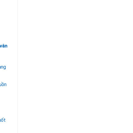
 vân
ang
uồn
uốt