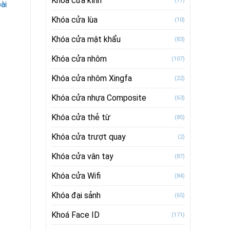
Khóa cửa kính
(17)
ài
Khóa cửa lùa
(10)
Khóa cửa mật khẩu
(83)
Khóa cửa nhôm
(107)
Khóa cửa nhôm Xingfa
(22)
Khóa cửa nhựa Composite
(63)
Khóa cửa thẻ từ
(85)
Khóa cửa trượt quay
(2)
Khóa cửa vân tay
(87)
Khóa cửa Wifi
(84)
Khóa đại sảnh
(65)
Khoá Face ID
(171)