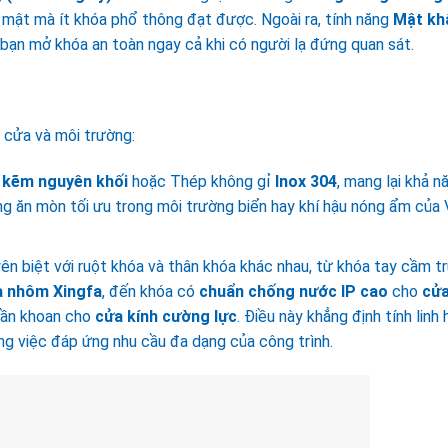
 mật mà ít khóa phổ thông đạt được. Ngoài ra, tính năng
Mật kh
 bạn mở khóa an toàn ngay cả khi có người lạ đứng quan sát.
 cửa và môi trường:
 kẽm nguyên khối
hoặc Thép không gỉ
Inox 304
, mang lại khả n
ng ăn mòn tối ưu trong môi trường biển hay khí hậu nóng ẩm của 
n biệt với ruột khóa và thân khóa khác nhau, từ khóa tay cầm t
a nhôm Xingfa
, đến khóa có
chuẩn chống nước IP cao
cho
cử
cần khoan cho
cửa kính cường lực
. Điều này khẳng định tính linh
ng việc đáp ứng nhu cầu đa dạng của công trình.