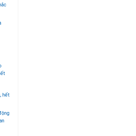
mắc
à
o
iết
, hết
 động
 an