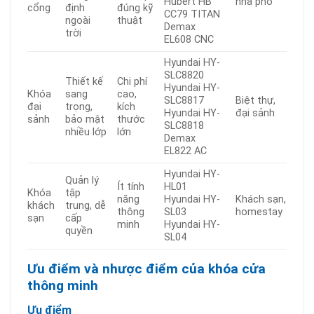
Hubert HB
nhà phố
cổng
định
đúng kỹ
CC79 TITAN
ngoài
thuật
Demax
trời
EL608 CNC
Hyundai HY-
SLC8820
Thiết kế
Chi phí
Hyundai HY-
Khóa
sang
cao,
SLC8817
Biệt thự,
đại
trọng,
kích
Hyundai HY-
đại sảnh
sảnh
bảo mật
thước
SLC8818
nhiều lớp
lớn
Demax
EL822 AC
Hyundai HY-
Quản lý
Ít tính
HL01
Khóa
tập
năng
Hyundai HY-
Khách sạn,
khách
trung, dễ
thông
SL03
homestay
sạn
cấp
minh
Hyundai HY-
quyền
SL04
Ưu điểm và nhược điểm của khóa cửa
thông minh
Ưu điểm