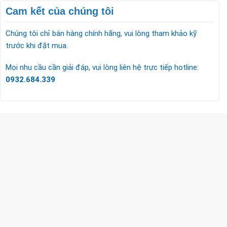
Cam kết của chúng tôi
Chúng tôi chỉ bán hàng chính hãng, vui lòng tham khảo kỹ
trước khi đặt mua.
Mọi nhu cầu cần giải đáp, vui lòng liên hệ trực tiếp hotline:
0932.684.339
CÔNG TY TNHH TM & DV KC HOME
MST: 0318018538
Hotline
0932 684 339
(24/7)
Head Office
XEM BẢN ĐỒ ĐƯỜNG ĐI
THỦ ĐỨC - HCM (SHOWROOM PHILIPS)