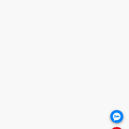
Giờ mở cửa
HOTLINE
0932 684 339
HỖ TRỢ KHÁCH HÀNG
1. CHÍNH SÁCH BẢO HÀNH
2. CHÍNH SÁCH THANH TOÁN
3. CHÍNH SÁCH VẬN CHUYỂN
4. CHÍNH SÁCH ĐỔI TRẢ SẢN PHẨM
5. CHÍNH SÁCH BẢO VỆ KHÁCH HÀNG
THÔNG TIN WEBSITE
Giới thiệu
Báo giá khóa cửa
Khóa cửa vân tay
.
Khóa cửa gỗ
Khóa cửa nhôm