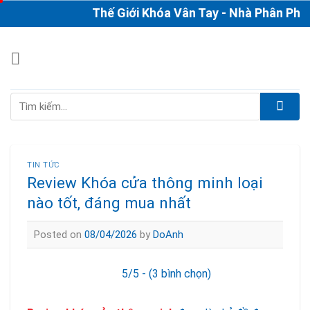
Skip
Thế Giới Khóa Vân Tay - Nhà Phân Phối & T
to
content
Tìm
kiếm:
TIN TỨC
Review Khóa cửa thông minh loại
nào tốt, đáng mua nhất
Posted on
08/04/2026
by
DoAnh
5/5 - (3 bình chọn)