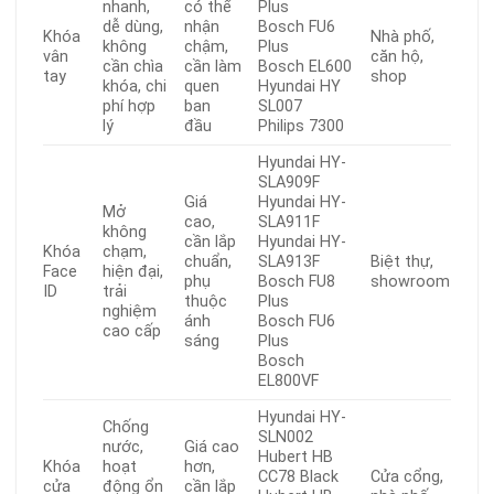
nhanh,
có thể
Plus
dễ dùng,
nhận
Bosch FU6
Khóa
Nhà phố,
không
chậm,
Plus
vân
căn hộ,
cần chìa
cần làm
Bosch EL600
tay
shop
khóa, chi
quen
Hyundai HY
phí hợp
ban
SL007
lý
đầu
Philips 7300
Hyundai HY-
SLA909F
Giá
Hyundai HY-
Mở
cao,
SLA911F
không
cần lắp
Hyundai HY-
Khóa
chạm,
chuẩn,
SLA913F
Biệt thự,
Face
hiện đại,
phụ
Bosch FU8
showroom
ID
trải
thuộc
Plus
nghiệm
ánh
Bosch FU6
cao cấp
sáng
Plus
Bosch
EL800VF
Hyundai HY-
Chống
SLN002
nước,
Giá cao
Hubert HB
Khóa
hoạt
hơn,
CC78 Black
Cửa cổng,
cửa
động ổn
cần lắp