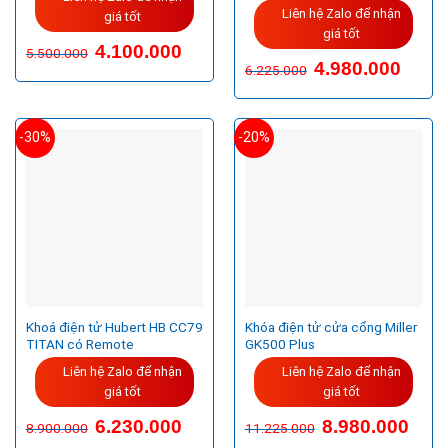
Liên hệ Zalo để nhận
giá tốt
giá tốt
4.100.000
5.500.000
Giá
Giá
4.980.000
6.225.000
gốc
hiện
là:
tại
6.225.000VND.
là:
4.980.
-30%
-20%
Khoá điện tử Hubert HB CC79
Khóa điện tử cửa cổng Miller
TITAN có Remote
GK500 Plus
Liên hệ Zalo để nhận
Liên hệ Zalo để nhận
giá tốt
giá tốt
Giá
Giá
Giá
Giá
6.230.000
8.980.000
8.900.000
11.225.000
gốc
hiện
gốc
hiện
là:
tại
là:
tại