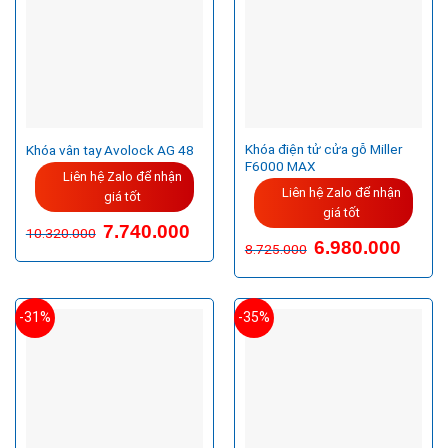
Khóa điện tử cửa gỗ Miller
Khóa vân tay Avolock AG 48
F6000 MAX
Liên hệ Zalo để nhận
Liên hệ Zalo để nhận
giá tốt
giá tốt
Giá
Giá
7.740.000
10.320.000
gốc
hiện
Giá
Giá
6.980.000
8.725.000
là:
tại
gốc
hiện
10.320.000VND.
là:
là:
tại
7.740.000VND.
8.725.000VND.
là:
6.980.
-31%
-35%