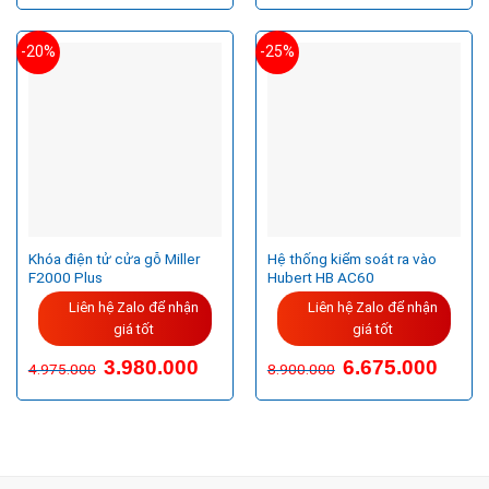
8.900.000VND.
là:
11.225.000VND.
là:
6.230.000VND.
8.980
-20%
-25%
Khóa điện tử cửa gỗ Miller
Hệ thống kiểm soát ra vào
F2000 Plus
Hubert HB AC60
Liên hệ Zalo để nhận
Liên hệ Zalo để nhận
giá tốt
giá tốt
Giá
Giá
Giá
Giá
3.980.000
6.675.000
4.975.000
8.900.000
gốc
hiện
gốc
hiện
là:
tại
là:
tại
4.975.000VND.
là:
8.900.000VND.
là:
3.980.000VND.
6.675.