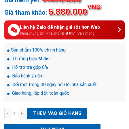
gốc
Giá
VND
5.880.000
là:
hiện
7.475.000V
tại
là:
Liên hệ Zalo để nhận giá tốt hơn Web
5.880.0
Khoá chung cư • Nhà phố • Biệt thự • Văn phòng
Sản phẩm 100% chính hãng
Thương hiệu
Miller
Hỗ trợ trả góp 0%
Bảo hành 2 năm
Đổi mới trong 30 ngày nếu lỗi nhà sản xuất
Giao hàng, lắp đặt toàn quốc
Khóa điện tử cửa cổng Miller GK100 Pro số lượng
THÊM VÀO GIỎ HÀNG