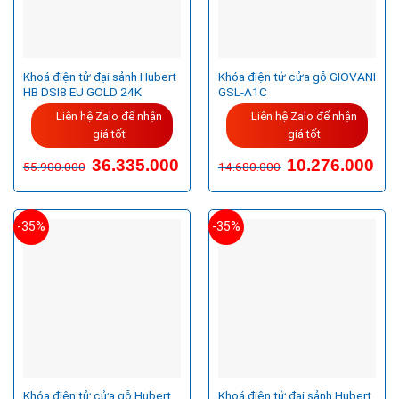
Khoá điện tử đại sảnh Hubert
Khóa điện tử cửa gỗ GIOVANI
HB DSI8 EU GOLD 24K
GSL-A1C
Liên hệ Zalo để nhận
Liên hệ Zalo để nhận
giá tốt
giá tốt
Giá
Giá
36.335.000
10.276.000
55.900.000
14.680.000
gốc
hiện
là:
tại
55.900.000VND.
là:
36.335.000VND.
-35%
-35%
Khóa điện tử cửa gỗ Hubert
Khoá điện tử đại sảnh Hubert