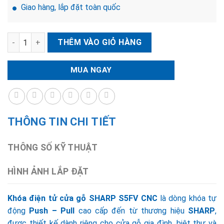
Giao hàng, lắp đặt toàn quốc
Khóa điện tử cửa gỗ SHARP S5FV CNC số lượng
THÊM VÀO GIỎ HÀNG
MUA NGAY
THÔNG TIN CHI TIẾT
THÔNG SỐ KỸ THUẬT
HÌNH ẢNH LẮP ĐẶT
Khóa điện tử cửa gỗ SHARP S5FV CNC
là dòng khóa tự
động
Push – Pull
cao cấp đến từ thương hiệu
SHARP
,
được thiết kế dành riêng cho cửa gỗ gia đình, biệt thự và