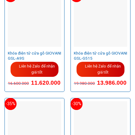
Khóa điện tử cửa gỗ GIOVANI
Khóa điện tử cửa gỗ GIOVANI
GSL-A9S
GSL-G515
Liên hệ Zalo để nhận
Liên hệ Zalo để nhận
giá tốt
giá tốt
Giá
Giá
11.620.000
13.986.000
16.600.000
19.980.000
gốc
hiện
là:
tại
16.600.000VND.
là:
11.620.000VND.
-35%
-30%