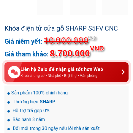
Khóa điện tử cửa gỗ SHARP S5FV CNC
10.900.000
Giá
VND
gốc
Giá
VND
8.700.000
là:
hiện
10.900.00
tại
là:
Liên hệ Zalo để nhận giá tốt hơn Web
8.700.0
Khoá chung cư • Nhà phố • Biệt thự • Văn phòng
Sản phẩm 100% chính hãng
Thương hiệu
SHARP
Hỗ trợ trả góp 0%
Bảo hành 3 năm
Đổi mới trong 30 ngày nếu lỗi nhà sản xuất