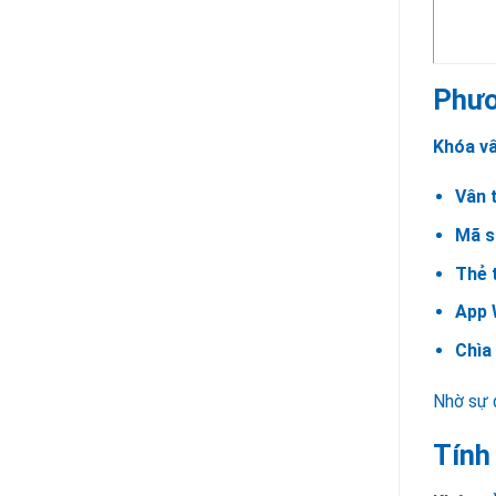
Phươ
Khóa vâ
Vân 
Mã 
Thẻ 
App 
Chìa
Nhờ sự 
Tính