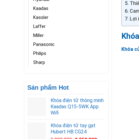
Thiế
Kaadas
Cam
Kassler
Lợi
Laffer
Khóa
Miller
Panasonic
Khóa c
Philips
Sharp
Sản phẩm Hot
Khóa điện tử thông minh
Kaadas Q15-5WK App
Wifi
Khóa điện tử tay gạt
Hubert HB CG24