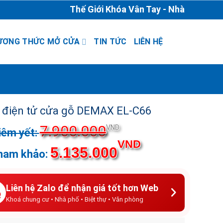
Thế Giới Khóa Vân Tay - Nhà Phân Phối &
ƯƠNG THỨC MỞ CỬA
TIN TỨC
LIÊN HỆ
 điện tử cửa gỗ DEMAX EL-C66
7.900.000
VND
VND
5.135.000
Liên hệ Zalo để nhận giá tốt hơn Web
Khoá chung cư • Nhà phố • Biệt thự • Văn phòng