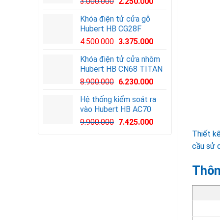
3.000.000
2.250.000
Khóa điện tử cửa gỗ
Hubert HB CG28F
Giá
Giá
4.500.000
3.375.000
gốc
hiện
Khóa điện tử cửa nhôm
là:
tại
Hubert HB CN68 TITAN
4.500.000VND.
là:
8.900.000
6.230.000
3.375.000VND.
Hệ thống kiểm soát ra
vào Hubert HB AC70
Giá
Giá
9.900.000
7.425.000
gốc
hiện
Thiết k
là:
tại
cầu sử d
9.900.000VND.
là:
7.425.000VND.
Thôn