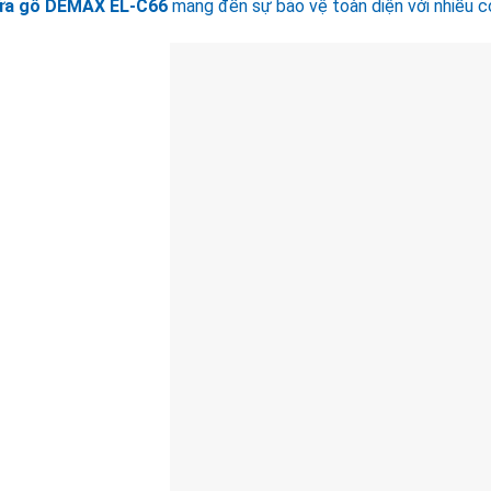
ửa gỗ DEMAX EL-C66
mang đến sự bảo vệ toàn diện với nhiều cơ