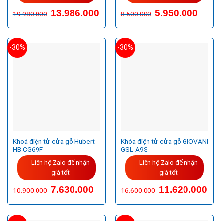
13.986.000
5.950.000
19.980.000
8.500.000
-30%
-30%
Khoá điện tử cửa gỗ Hubert
Khóa điện tử cửa gỗ GIOVANI
HB CG69F
GSL-A9S
Liên hệ Zalo để nhận
Liên hệ Zalo để nhận
giá tốt
giá tốt
Giá
Giá
Giá
Giá
7.630.000
11.620.000
10.900.000
16.600.000
gốc
hiện
gốc
hiện
là:
tại
là:
tại
10.900.000VND.
là:
16.600.000VND.
là:
7.630.000VND.
11.6