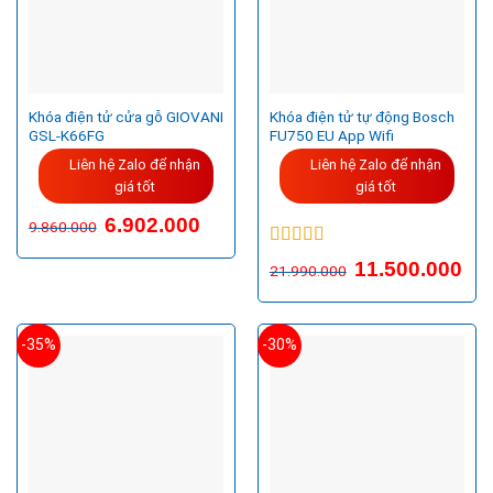
Khóa điện tử cửa gỗ GIOVANI
Khóa điện tử tự động Bosch
GSL-K66FG
FU750 EU App Wifi
Liên hệ Zalo để nhận
Liên hệ Zalo để nhận
giá tốt
giá tốt
Giá
Giá
6.902.000
9.860.000
gốc
hiện
là:
tại
Được xếp
9.860.000VND.
là:
11.500.000
21.990.000
hạng
5.00
5
6.902.000VND.
sao
-35%
-30%