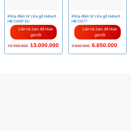
Khóa điện tử cửa gỗ Hubert
Khóa điện tử cửa gỗ Hubert
HB CGI5F EU
HB CG77
Liên hệ Zalo để nhận
Liên hệ Zalo để nhận
giá tốt
giá tốt
13.000.000
6.650.000
19.900.000
9.500.000
CÔNG TY TNHH TM & DV KC HOME
MST: 0318018538
Hotline
0932 684 339
(24/7)
Head Office
XEM BẢN ĐỒ ĐƯỜNG ĐI