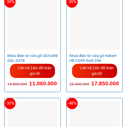
-30%
-30%
Khóa điện tử cửa gỗ GIOVANI
Khoá điện tử cửa gỗ Hubert
GSL-231B
HB CG99 Gold 24K
Liên hệ Zalo để nhận
Liên hệ Zalo để nhận
giá tốt
giá tốt
Giá
Giá
Giá
Giá
11.060.000
17.850.000
15.800.000
25.500.000
gốc
hiện
gốc
hiện
là:
tại
là:
tại
15.800.000VND.
là:
25.500.000VND.
là:
11.060.000VND.
17.8
-30%
-48%