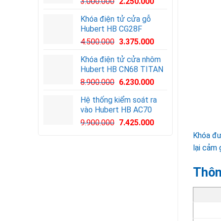
3.000.000
2.250.000
Khóa điện tử cửa gỗ
Hubert HB CG28F
Giá
Giá
4.500.000
3.375.000
gốc
hiện
Khóa điện tử cửa nhôm
là:
tại
Hubert HB CN68 TITAN
4.500.000VND.
là:
8.900.000
6.230.000
3.375.000VND.
Hệ thống kiểm soát ra
vào Hubert HB AC70
Giá
Giá
9.900.000
7.425.000
gốc
hiện
Khóa đư
là:
tại
lại cảm 
9.900.000VND.
là:
7.425.000VND.
Thôn