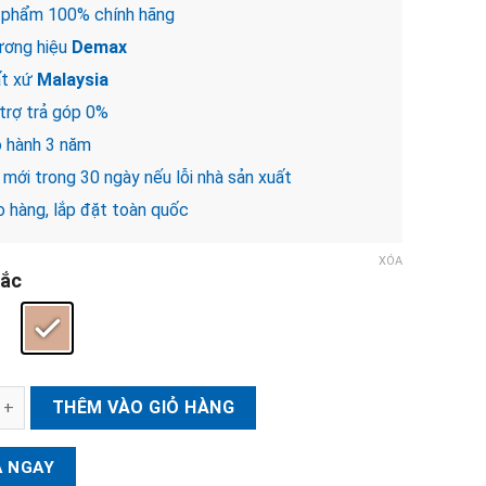
 phẩm 100% chính hãng
ơng hiệu
Demax
t xứ
Malaysia
trợ trả góp 0%
 hành 3 năm
mới trong 30 ngày nếu lỗi nhà sản xuất
 hàng, lắp đặt toàn quốc
XÓA
ắc
iện tử cửa gỗ DEMAX SL868 số lượng
THÊM VÀO GIỎ HÀNG
 NGAY