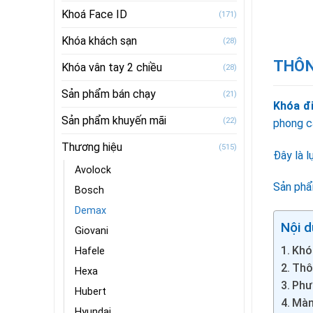
Khoá Face ID
(171)
Khóa khách sạn
(28)
THÔN
Khóa vân tay 2 chiều
(28)
Sản phẩm bán chạy
(21)
Khóa đ
Sản phẩm khuyến mãi
(22)
phong cá
Thương hiệu
(515)
Đây là l
Avolock
Sản phẩ
Bosch
Demax
Nội d
Giovani
Khó
Hafele
Thô
Hexa
Phư
Hubert
Màn
Hyundai