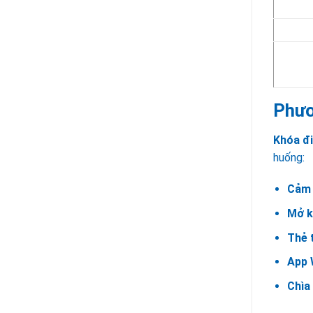
Phươ
Khóa đ
huống:
Cảm 
Mở k
Thẻ 
App 
Chìa