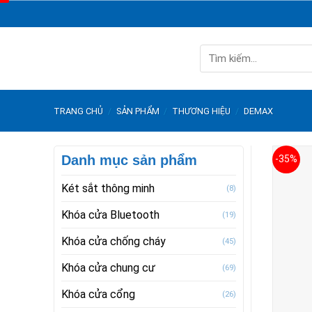
Skip
to
content
Tìm
kiếm:
TRANG CHỦ
/
SẢN PHẨM
/
THƯƠNG HIỆU
/
DEMAX
Danh mục sản phẩm
-35%
Két sắt thông minh
(8)
Khóa cửa Bluetooth
(19)
Khóa cửa chống cháy
(45)
Khóa cửa chung cư
(69)
Khóa cửa cổng
(26)