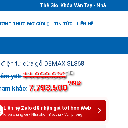
Thế Giới Khóa Vân Tay - Nhà Phân Phối & 
ƯƠNG THỨC MỞ CỬA
TIN TỨC
LIÊN HỆ
 điện tử cửa gỗ DEMAX SL868
11.990.000
VND
VND
7.793.500
Liên hệ Zalo để nhận giá tốt hơn Web
Khoá chung cư • Nhà phố • Biệt thự • Văn phòng