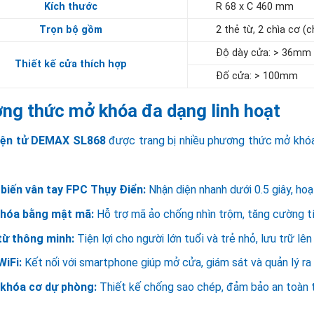
Kích thước
R 68 x C 460 mm
Trọn bộ gồm
2 thẻ từ, 2 chìa cơ (
Độ dày cửa: > 36mm
Thiết kế cửa thích hợp
Đố cửa: > 100mm
ng thức mở khóa đa dạng linh hoạt
iện tử DEMAX SL868
được trang bị nhiều phương thức mở khóa 
biến vân tay FPC Thụy Điển:
Nhận diện nhanh dưới 0.5 giây, hoạ
hóa bằng mật mã:
Hỗ trợ mã ảo chống nhìn trộm, tăng cường t
từ thông minh:
Tiện lợi cho người lớn tuổi và trẻ nhỏ, lưu trữ lê
WiFi:
Kết nối với smartphone giúp mở cửa, giám sát và quản lý ra 
 khóa cơ dự phòng:
Thiết kế chống sao chép, đảm bảo an toàn 