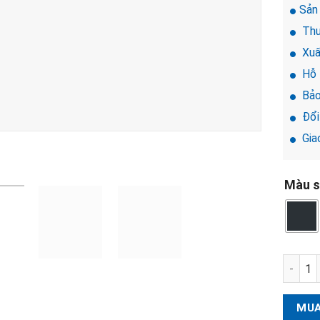
Sản
Thư
Xuấ
Hỗ 
Bảo
Đổi 
Giao
Màu s
Khóa đ
MUA