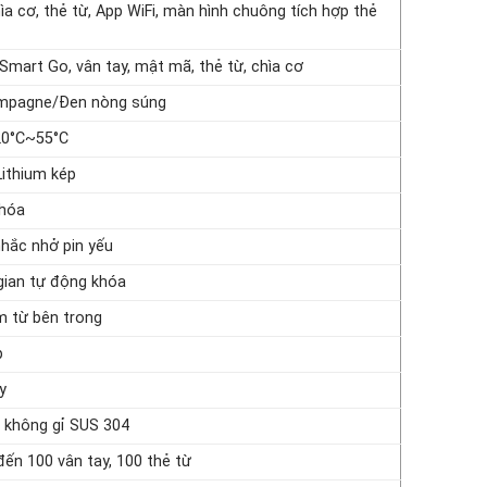
ìa cơ, thẻ từ, App WiFi, màn hình chuông tích hợp thẻ
mart Go, vân tay, mật mã, thẻ từ, chìa cơ
ampagne/Đen nòng súng
20°C~55°C
Lithium kép
khóa
hắc nhở pin yếu
 gian tự động khóa
m từ bên trong
p
y
 không gỉ SUS 304
đến 100 vân tay, 100 thẻ từ