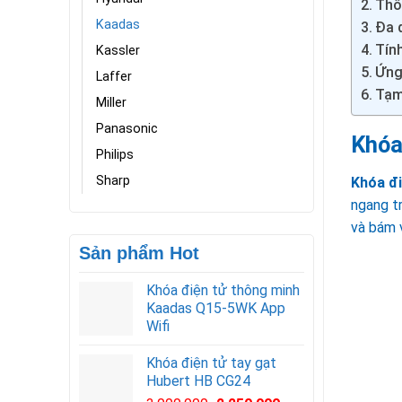
Thô
Kaadas
Đa 
Tính
Kassler
Ứng 
Laffer
Tạm
Miller
Panasonic
Khóa
Philips
Sharp
Khóa đi
ngang t
và bám v
Sản phẩm Hot
Khóa điện tử thông minh
Kaadas Q15-5WK App
Wifi
Khóa điện tử tay gạt
Hubert HB CG24