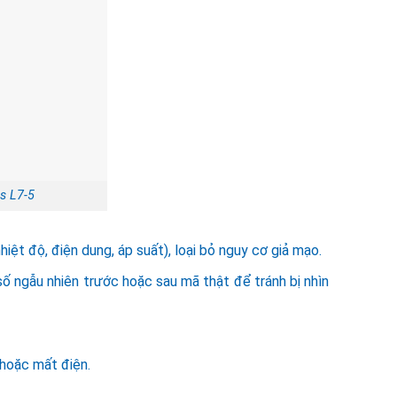
s L7-5
iệt độ, điện dung, áp suất), loại bỏ nguy cơ giả mạo.
 ngẫu nhiên trước hoặc sau mã thật để tránh bị nhìn
.
 hoặc mất điện.