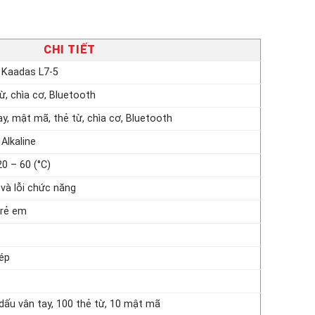
CHI TIẾT
 Kaadas L7-5
ừ, chìa cơ,
Bluetooth
y, mật mã, thẻ từ, chìa cơ,
Bluetooth
 Alkaline
20 – 60 (°C)
 và lỗi chức năng
trẻ em
kép
dấu vân tay, 100 thẻ từ, 10 mật mã