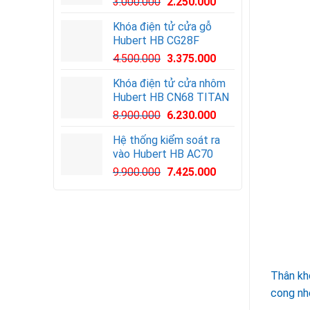
3.000.000
2.250.000
Khóa điện tử cửa gỗ
Hubert HB CG28F
Giá
Giá
4.500.000
3.375.000
gốc
hiện
Khóa điện tử cửa nhôm
là:
tại
Hubert HB CN68 TITAN
4.500.000VND.
là:
8.900.000
6.230.000
3.375.000VND.
Hệ thống kiểm soát ra
vào Hubert HB AC70
Giá
Giá
9.900.000
7.425.000
gốc
hiện
là:
tại
9.900.000VND.
là:
7.425.000VND.
Thân kh
cong nhẹ