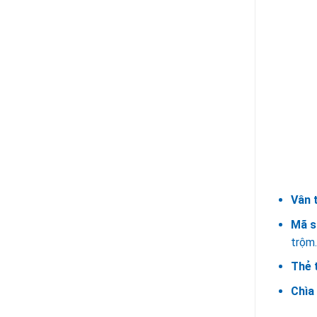
Vân 
Mã s
trộm
Thẻ 
Chìa