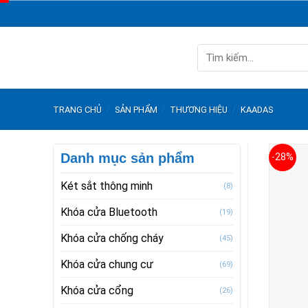
Skip
to
content
Tìm
kiếm:
TRANG CHỦ
/
SẢN PHẨM
/
THƯƠNG HIỆU
/
KAADAS
Danh mục sản phẩm
-28%
Két sắt thông minh
(8)
Khóa cửa Bluetooth
(19)
Khóa cửa chống cháy
(45)
Khóa cửa chung cư
(69)
Khóa cửa cổng
(26)