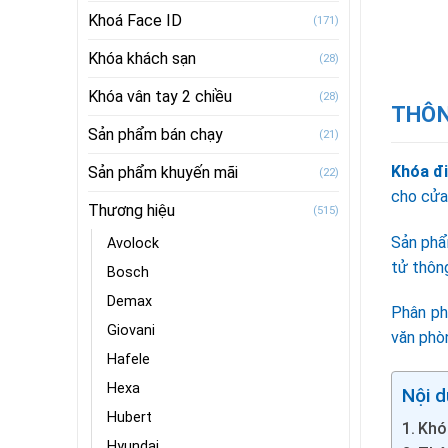
Khoá Face ID
(171)
Khóa khách sạn
(28)
Khóa vân tay 2 chiều
(28)
THÔN
Sản phẩm bán chạy
(21)
Khóa đi
Sản phẩm khuyến mãi
(22)
cho cửa
Thương hiệu
(515)
Sản phẩ
Avolock
tử thôn
Bosch
Demax
Phân ph
Giovani
văn phòn
Hafele
Hexa
Nội d
Hubert
Khóa
Hyundai