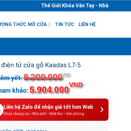
Thế Giới Khóa Vân Tay - Nhà Phân Phối & 
ƯƠNG THỨC MỞ CỬA
TIN TỨC
LIÊN HỆ
 điện tử cửa gỗ Kaadas L7-5
8.200.000
Giá
VND
gốc
Giá
VND
5.904.000
là:
hiện
8.200.000VND.
tại
là:
Liên hệ Zalo để nhận giá tốt hơn Web
5.904.000VND.
Khoá chung cư • Nhà phố • Biệt thự • Văn phòng