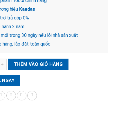
 phẩm 100% chính hãng
ơng hiệu
Kaadas
trợ trả góp 0%
 hành 2 năm
mới trong 30 ngày nếu lỗi nhà sản xuất
 hàng, lắp đặt toàn quốc
ện tử cửa gỗ Kaadas L7-5 số lượng
THÊM VÀO GIỎ HÀNG
 NGAY