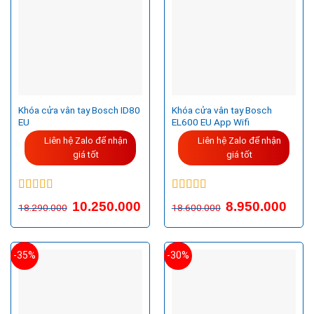
Khóa cửa vân tay Bosch ID80
Khóa cửa vân tay Bosch
EU
EL600 EU App Wifi
Liên hệ Zalo để nhận
Liên hệ Zalo để nhận
giá tốt
giá tốt
Được xếp
Được xếp
10.250.000
8.950.000
18.290.000
18.600.000
hạng
5.00
5
hạng
5.00
5
sao
sao
-35%
-30%