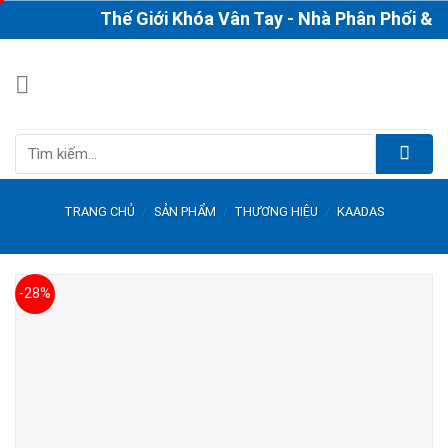
Skip
Thế Giới Khóa Vân Tay - Nhà Phân Phối & Thi 
to
content
Tìm
kiếm:
TRANG CHỦ
/
SẢN PHẨM
/
THƯƠNG HIỆU
/
KAADAS
-28%