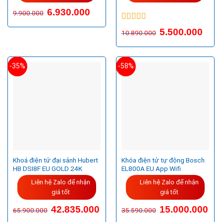
6.930.000
9.900.000
Được xếp
5.500.000
10.890.000
hạng
5.00
5
sao
-35%
-58%
Khoá điện tử đại sảnh Hubert
Khóa điện tử tự động Bosch
HB DSI8F EU GOLD 24K
EL800A EU App Wifi
Liên hệ Zalo để nhận
Liên hệ Zalo để nhận
giá tốt
giá tốt
Giá
Giá
42.835.000
15.000.000
65.900.000
35.590.000
gốc
hiện
là:
tại