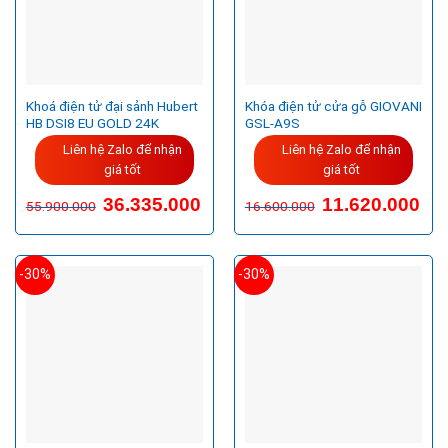
Khoá điện tử đại sảnh Hubert
Khóa điện tử cửa gỗ GIOVANI
HB DSI8 EU GOLD 24K
GSL-A9S
Liên hệ Zalo để nhận
Liên hệ Zalo để nhận
giá tốt
giá tốt
Giá
Giá
Giá
Giá
36.335.000
11.620.000
55.900.000
16.600.000
gốc
hiện
gốc
hiện
là:
tại
là:
tại
55.900.000VND.
là:
16.600.000VND.
là:
36.335.000VND.
11.6
-30%
-30%