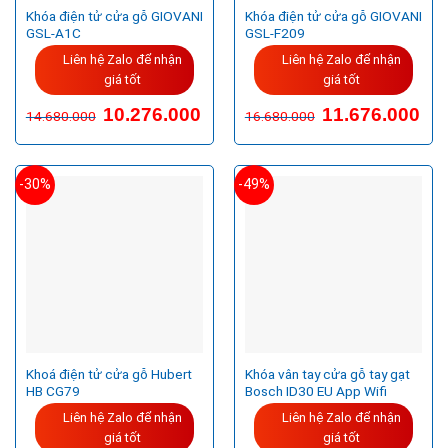
Khóa điện tử cửa gỗ GIOVANI
Khóa điện tử cửa gỗ GIOVANI
GSL-A1C
GSL-F209
Liên hệ Zalo để nhận
Liên hệ Zalo để nhận
giá tốt
giá tốt
Giá
Giá
10.276.000
11.676.000
14.680.000
16.680.000
gốc
hiện
là:
tại
16.680.000VND.
là:
11.6
-30%
-49%
Khoá điện tử cửa gỗ Hubert
Khóa vân tay cửa gỗ tay gạt
HB CG79
Bosch ID30 EU App Wifi
Liên hệ Zalo để nhận
Liên hệ Zalo để nhận
giá tốt
giá tốt