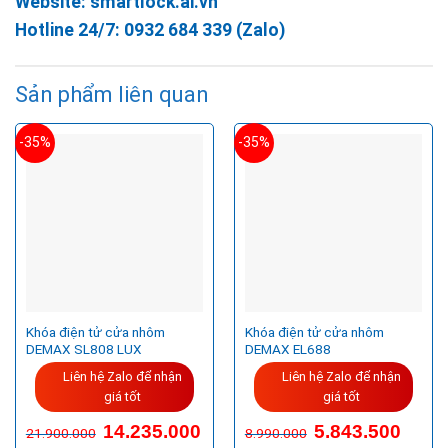
Website:
smartlock.ai.vn
Hotline 24/7:
0932 684 339
(Zalo)
Sản phẩm liên quan
-35%
-35%
Khóa điện tử cửa nhôm
Khóa điện tử cửa nhôm
DEMAX SL808 LUX
DEMAX EL688
Liên hệ Zalo để nhận
Liên hệ Zalo để nhận
giá tốt
giá tốt
14.235.000
5.843.500
21.900.000
8.990.000