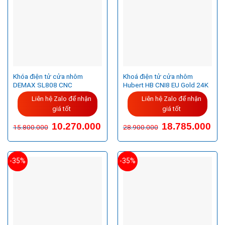
Khóa điện tử cửa nhôm
Khoá điện tử cửa nhôm
DEMAX SL808 CNC
Hubert HB CNI8 EU Gold 24K
Liên hệ Zalo để nhận
Liên hệ Zalo để nhận
giá tốt
giá tốt
Giá
Giá
10.270.000
18.785.000
15.800.000
28.900.000
gốc
hiện
là:
tại
28.900.000VND.
là:
18.7
-35%
-35%