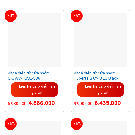
-30%
-35%
Khóa điện tử cửa nhôm
Khoá điện tử cửa nhôm
GIOVANI GSL-586
Hubert HB CNI3 EU Black
Liên hệ Zalo để nhận
Liên hệ Zalo để nhận
giá tốt
giá tốt
Giá
Giá
4.886.000
6.435.000
6.980.000
9.900.000
gốc
hiện
là:
tại
9.900.000VND.
là:
6.435.
-35%
-35%