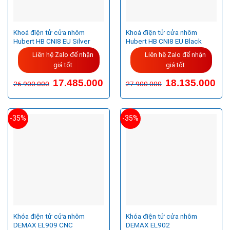
Khoá điện tử cửa nhôm
Khoá điện tử cửa nhôm
Hubert HB CNI8 EU Silver
Hubert HB CNI8 EU Black
Liên hệ Zalo để nhận
Liên hệ Zalo để nhận
giá tốt
giá tốt
Giá
Giá
Giá
Giá
17.485.000
18.135.000
26.900.000
27.900.000
gốc
hiện
gốc
hiện
là:
tại
là:
tại
26.900.000VND.
là:
27.900.000VND.
là:
17.485.000VND.
18.1
-35%
-35%
Khóa điện tử cửa nhôm
Khóa điện tử cửa nhôm
DEMAX EL909 CNC
DEMAX EL902