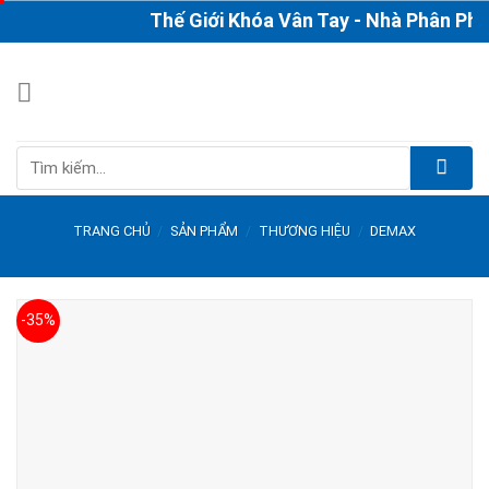
Skip
Thế Giới Khóa Vân Tay - Nhà Phân Phối & 
to
content
Tìm
kiếm:
TRANG CHỦ
/
SẢN PHẨM
/
THƯƠNG HIỆU
/
DEMAX
-35%