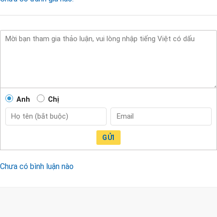
Anh
Chị
GỬI
Chưa có bình luận nào
CÔNG TY TNHH TM & DV KC HOME