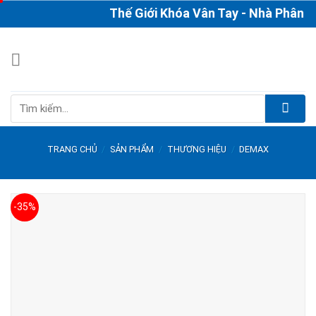
Skip
Thế Giới Khóa Vân Tay - Nhà Phân Phối
to
content
Tìm
kiếm:
TRANG CHỦ
/
SẢN PHẨM
/
THƯƠNG HIỆU
/
DEMAX
-35%