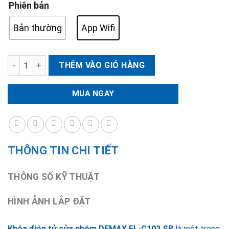
Phiên bản
Bản thường
App Wifi
Khóa điện tử cửa nhôm DEMAX EL-C103 SB số lượng
THÊM VÀO GIỎ HÀNG
MUA NGAY
THÔNG TIN CHI TIẾT
THÔNG SỐ KỸ THUẬT
HÌNH ẢNH LẮP ĐẶT
Khóa điện tử cửa nhôm DEMAX EL-C103 SB
là một trong