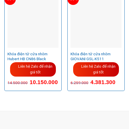
Khóa điện tử cửa nhôm
Khóa điện tử cửa nhôm
Hubert HB CN86 Black
GIOVANI GSL-K511
Liên hệ Zalo để nhận
Liên hệ Zalo để nhận
giá tốt
giá tốt
Giá
Giá
10.150.000
4.381.300
14.500.000
6.259.000
gốc
hiện
là:
tại
14.500.000VND.
là:
10.150.000VND.
CÔNG TY TNHH TM & DV KC HOME