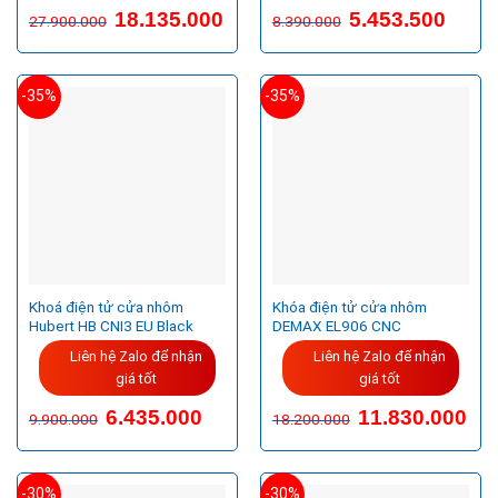
Giá
Giá
18.135.000
5.453.500
27.900.000
8.390.000
gốc
hiện
là:
tại
27.900.000VND.
là:
18.135.000VND.
-35%
-35%
Khoá điện tử cửa nhôm
Khóa điện tử cửa nhôm
Hubert HB CNI3 EU Black
DEMAX EL906 CNC
Liên hệ Zalo để nhận
Liên hệ Zalo để nhận
giá tốt
giá tốt
Giá
Giá
6.435.000
11.830.000
9.900.000
18.200.000
gốc
hiện
là:
tại
9.900.000VND.
là:
6.435.000VND.
-30%
-30%