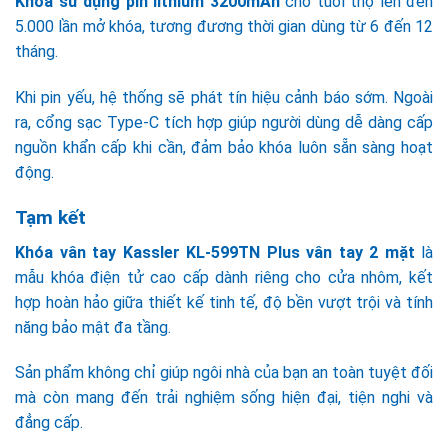
Khóa sử dụng pin lithium 3200mAh
cho tuổi thọ lên đến
5.000 lần mở khóa, tương đương thời gian dùng từ 6 đến 12
tháng.
Khi pin yếu, hệ thống sẽ phát tín hiệu cảnh báo sớm. Ngoài
ra, cổng sạc Type-C tích hợp giúp người dùng dễ dàng cấp
nguồn khẩn cấp khi cần, đảm bảo khóa luôn sẵn sàng hoạt
động.
Tạm kết
Khóa vân tay Kassler KL-599TN Plus
vân tay 2 mặt
là
mẫu khóa điện tử cao cấp dành riêng cho cửa nhôm, kết
hợp hoàn hảo giữa thiết kế tinh tế, độ bền vượt trội và tính
năng bảo mật đa tầng.
Sản phẩm không chỉ giúp ngôi nhà của bạn an toàn tuyệt đối
mà còn mang đến trải nghiệm sống hiện đại, tiện nghi và
đẳng cấp.