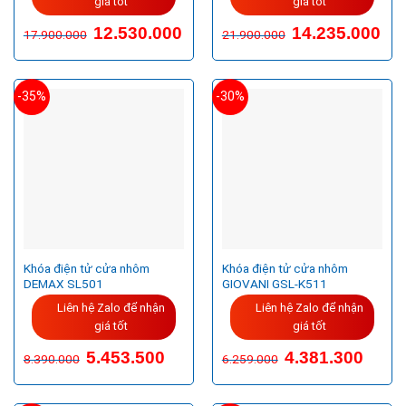
giá tốt
giá tốt
12.530.000
14.235.000
17.900.000
21.900.000
-35%
-30%
Khóa điện tử cửa nhôm
Khóa điện tử cửa nhôm
DEMAX SL501
GIOVANI GSL-K511
Liên hệ Zalo để nhận
Liên hệ Zalo để nhận
giá tốt
giá tốt
5.453.500
4.381.300
8.390.000
6.259.000