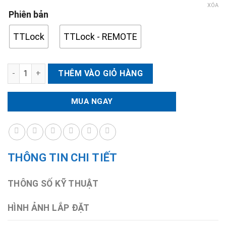
XÓA
Phiên bản
TTLock
TTLock - REMOTE
Khóa điện tử cửa nhôm Kassler KL-599TN Plus vân tay 2 mặt 
THÊM VÀO GIỎ HÀNG
MUA NGAY
THÔNG TIN CHI TIẾT
THÔNG SỐ KỸ THUẬT
HÌNH ẢNH LẮP ĐẶT