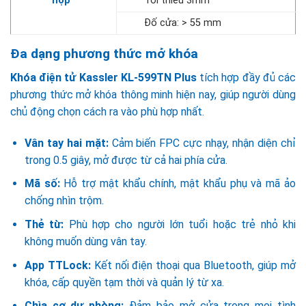
hợp
Tối thiểu 3mm
Đố cửa: > 55 mm
Đa dạng phương thức mở khóa
Khóa điện tử Kassler KL-599TN Plus
tích hợp đầy đủ các
phương thức mở khóa thông minh hiện nay, giúp người dùng
chủ động chọn cách ra vào phù hợp nhất.
Vân tay hai mặt:
Cảm biến FPC cực nhạy, nhận diện chỉ
trong 0.5 giây, mở được từ cả hai phía cửa.
Mã số:
Hỗ trợ mật khẩu chính, mật khẩu phụ và mã ảo
chống nhìn trộm.
Thẻ từ:
Phù hợp cho người lớn tuổi hoặc trẻ nhỏ khi
không muốn dùng vân tay.
App TTLock:
Kết nối điện thoại qua Bluetooth, giúp mở
khóa, cấp quyền tạm thời và quản lý từ xa.
Chìa cơ dự phòng:
Đảm bảo mở cửa trong mọi tình