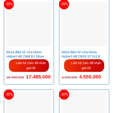
-35%
-30%
Khoá điện tử cửa nhôm
Khóa điện tử cửa nhôm
Hubert HB CNI8 EU Silver
Hubert HB CN39 STYLE B
Liên hệ Zalo để nhận
Liên hệ Zalo để nhận
giá tốt
giá tốt
Giá
Giá
17.485.000
4.550.000
26.900.000
6.500.000
gốc
hiện
là:
tại
26.900.000VND.
là:
17.485.000VND.
-30%
-30%