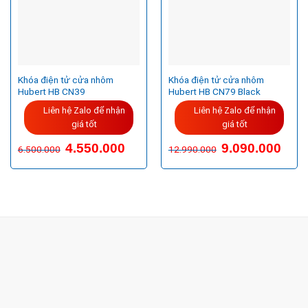
Khóa điện tử cửa nhôm
Khóa điện tử cửa nhôm
Hubert HB CN39
Hubert HB CN79 Black
Liên hệ Zalo để nhận
Liên hệ Zalo để nhận
giá tốt
giá tốt
4.550.000
9.090.000
6.500.000
12.990.000
CÔNG TY TNHH TM & DV KC HOME
MST: 0318018538
Hotline
0932 684 339
(24/7)
Head Office