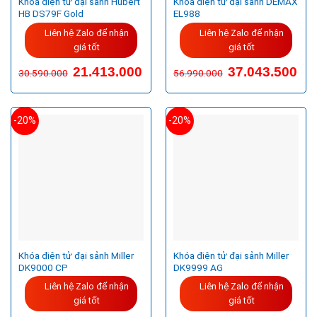
Khoá điện tử đại sảnh Hubert
Khóa điện tử đại sảnh DEMAX
HB DS79F Gold
EL988
Liên hệ Zalo để nhận
Liên hệ Zalo để nhận
giá tốt
giá tốt
Giá
Giá
21.413.000
37.043.500
30.590.000
56.990.000
gốc
hiện
là:
tại
30.590.000VND.
là:
21.413.000VND.
-20%
-20%
Khóa điện tử đại sảnh Miller
Khóa điện tử đại sảnh Miller
DK9000 CP
DK9999 AG
Liên hệ Zalo để nhận
Liên hệ Zalo để nhận
giá tốt
giá tốt