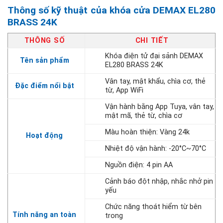
Thông số kỹ thuật của khóa cửa DEMAX EL280
BRASS 24K
THÔNG SỐ
CHI TIẾT
Khóa điện tử đại sảnh DEMAX
Tên sản phẩm
EL280 BRASS 24K
Vân tay, mật khẩu, chìa cơ, thẻ
Đặc điểm nổi bật
từ, App WiFi
Vận hành bằng App Tuya, vân tay,
mật mã, thẻ từ, chìa cơ
Màu hoàn thiện: Vàng 24k
Hoạt động
Nhiệt độ vận hành: -20°C~70°C
Nguồn điện: 4 pin AA
Cảnh báo đột nhập, nhắc nhở pin
yếu
Chức năng thoát hiểm từ bên
Tính năng an toàn
trong