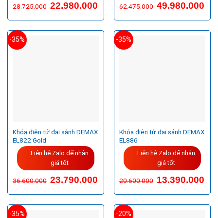
Giá
Giá
Giá
Giá
22.980.000
49.980.000
28.725.000
62.475.000
gốc
hiện
gốc
hiện
là:
tại
là:
tại
28.725.000VND.
là:
62.475.000VND.
là:
22.980.000VND.
49.9
-35%
-35%
Khóa điện tử đại sảnh DEMAX
Khóa điện tử đại sảnh DEMAX
EL822 Gold
EL886
Liên hệ Zalo để nhận
Liên hệ Zalo để nhận
giá tốt
giá tốt
Giá
Giá
23.790.000
13.390.000
36.600.000
20.600.000
gốc
hiện
là:
tại
36.600.000VND.
là:
23.790.000VND.
-35%
-20%