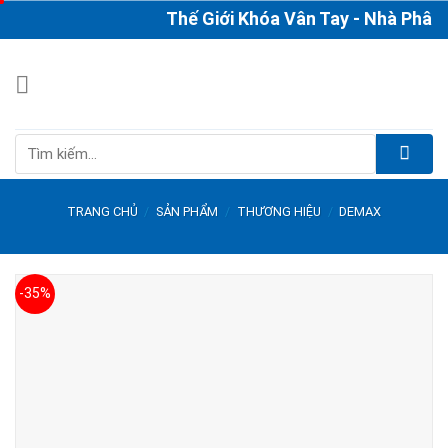
Skip
Thế Giới Khóa Vân Tay - Nhà Phân Ph
to
content
Tìm
kiếm:
TRANG CHỦ
/
SẢN PHẨM
/
THƯƠNG HIỆU
/
DEMAX
-35%