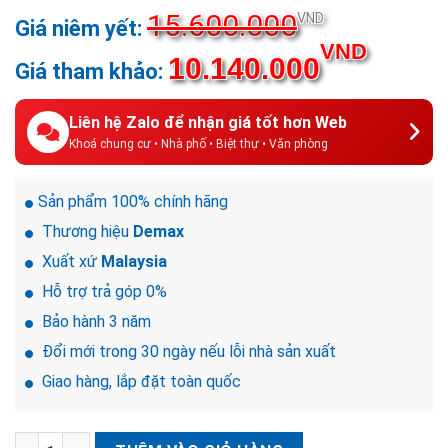
15.600.000
Giá
VND
gốc
Giá
VND
10.140.000
là:
hiện
15.600.00
tại
là:
Liên hệ Zalo để nhận giá tốt hơn Web
10.140
Khoá chung cư • Nhà phố • Biệt thự • Văn phòng
Sản phẩm 100% chính hãng
Thương hiệu
Demax
Xuất xứ
Malaysia
Hỗ trợ trả góp 0%
Bảo hành 3 năm
Đổi mới trong 30 ngày nếu lỗi nhà sản xuất
Giao hàng, lắp đặt toàn quốc
Khóa điện tử đại sảnh DEMAX EL280 BRASS 24K số lượng