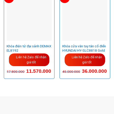
Khóa điện tử đại sảnh DEMAX
Khóa cửa vân tay tân cổ điển
EL8192
HYUNDAI HY-SLC8818 Gold
Liên hệ Zalo để nhận
Liên hệ Zalo để nhận
giá tốt
giá tốt
Giá
Giá
11.570.000
36.000.000
17.800.000
45.000.000
gốc
hiện
là:
tại
45.000.000VND.
là:
36.0
CÔNG TY TNHH TM & DV KC HOME