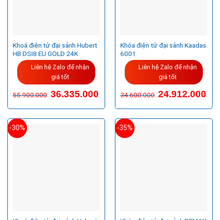
Khoá điện tử đại sảnh Hubert
Khóa điện tử đại sảnh Kaadas
HB DSI8 EU GOLD 24K
6001
Liên hệ Zalo để nhận
Liên hệ Zalo để nhận
giá tốt
giá tốt
Giá
Giá
36.335.000
24.912.000
55.900.000
34.600.000
gốc
hiện
là:
tại
55.900.000VND.
là:
36.335.000VND.
-30%
-35%